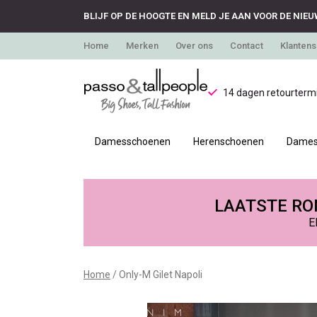
BLIJF OP DE HOOGTE EN MELD JE AAN VOOR DE NIEU
Home
Merken
Over ons
Contact
Klantens
14 dagen retourtermi
Damesschoenen
Herenschoenen
Dames
Only-
M
LAATSTE RON
E
Gilet
Napoli
Home
Only-M Gilet Napoli
-