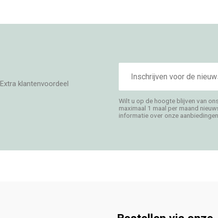
E-
mailadres
Extra klantenvoordeel
Wilt u op de hoogte blijven van on
maximaal 1 maal per maand nieuwsb
informatie over onze aanbiedingen,