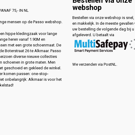
Bestellen via onze
webshop
ANAF 75,- IN NL
Bestellen via onze webshop is snel, 
lange mensen op de Passo webshop.
en makkelijk. In de meeste gevallen
uw bestelling de volgende dag bij u
 een hippe kledingzaak voor lange
afgeleverd. U betaalt via
ange heren vanaf 1.90M en
sen met een grote schoenmaat. De
de Boterstraat 26 te Alkmaar. Passo
 seizoen diverse nieuwe collecties
en schoenen in grote maten. Men
We verzenden via PostNL.
eet geschoeid en gekleed de winkel.
ver komen passen: one-stop-
et onbelangrijk: Alkmaar is voor het
kelstad!