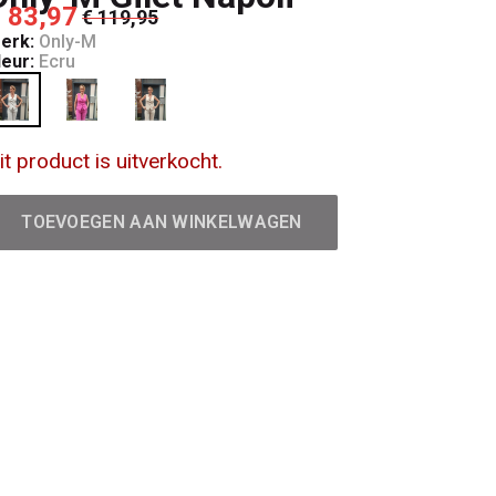
 83,97
€ 119,95
erk:
Only-M
leur:
Ecru
it product is uitverkocht.
TOEVOEGEN AAN WINKELWAGEN