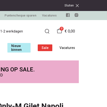
Sluiten
Puntencheque sparen
Vacatures
0
€ 0,00
d 1-2 werkdagen
Nieuw
Sale
Vacatures
binnen
ING OP SALE.
ND
Only-M Gilet Napoli