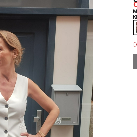
€
M
K
D