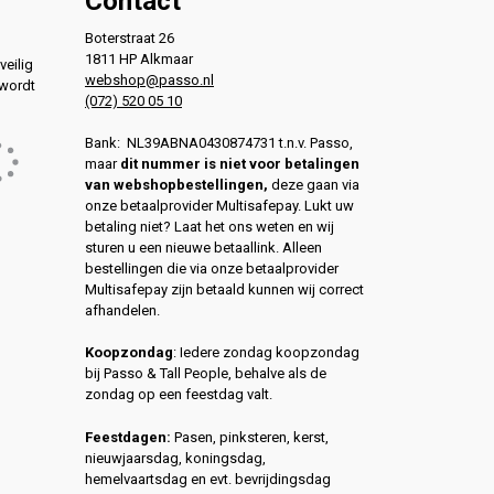
Contact
Boterstraat 26
1811 HP Alkmaar
veilig
webshop@passo.nl
 wordt
(072) 520 05 10
Bank: NL39ABNA0430874731 t.n.v. Passo,
maar
dit nummer is niet voor betalingen
van webshopbestellingen,
deze gaan via
onze betaalprovider Multisafepay. Lukt uw
betaling niet? Laat het ons weten en wij
sturen u een nieuwe betaallink. Alleen
bestellingen die via onze betaalprovider
Multisafepay zijn betaald kunnen wij correct
afhandelen.
Koopzondag
: Iedere zondag koopzondag
bij Passo & Tall People, behalve als de
zondag op een feestdag valt.
Feestdagen:
Pasen, pinksteren, kerst,
nieuwjaarsdag, koningsdag,
hemelvaartsdag en evt. bevrijdingsdag