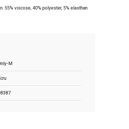
aan. 55% viscose, 40% polyester, 5% elasthan.
Only-M
cru
18387