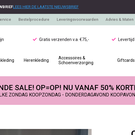
WBRIEF
LEES HIER DE LAATSTE NIEUWSBRIEF
ervice
Bestelprocedure
Leveringsvoorwaarden
Advies & Maten
jn
Gratis verzenden v.a. €75,-
Levertij
Accessoires &
kleding
Herenkleding
Giftcards
Schoenverzorging
DE SALE! OP=OP! NU VANAF 50% KORT
LKE ZONDAG KOOPZONDAG - DONDERDAGAVOND KOOPAVO