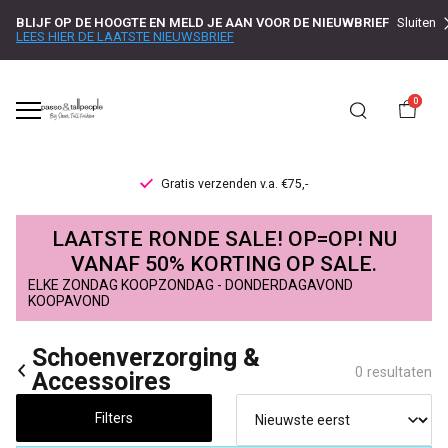
BLIJF OP DE HOOGTE EN MELD JE AAN VOOR DE NIEUWBRIEF
Sluiten
LEES HIER DE LAATSTE NIEUWSBRIEF
0
Gratis verzenden v.a. €75,-
Schoenverzorging
LAATSTE RONDE SALE! OP=OP! NU
&
VANAF 50% KORTING OP SALE.
ELKE ZONDAG KOOPZONDAG - DONDERDAGAVOND
Accessoires
KOOPAVOND
-
Schoenverzorging &
0 resultaten
Accessoires
Passo
Filters