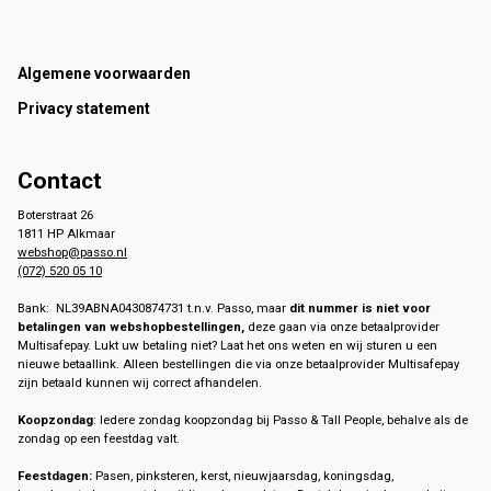
Footer
Algemene voorwaarden
Privacy statement
Contact
Boterstraat 26
1811 HP Alkmaar
webshop@passo.nl
(072) 520 05 10
Bank: NL39ABNA0430874731 t.n.v. Passo, maar
dit nummer is niet voor
betalingen van webshopbestellingen,
deze gaan via onze betaalprovider
Multisafepay. Lukt uw betaling niet? Laat het ons weten en wij sturen u een
nieuwe betaallink. Alleen bestellingen die via onze betaalprovider Multisafepay
zijn betaald kunnen wij correct afhandelen.
Koopzondag
: Iedere zondag koopzondag bij Passo & Tall People, behalve als de
zondag op een feestdag valt.
Feestdagen:
Pasen, pinksteren, kerst, nieuwjaarsdag, koningsdag,