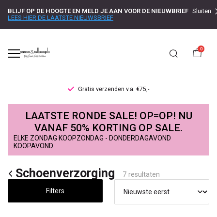
BLIJF OP DE HOOGTE EN MELD JE AAN VOOR DE NIEUWBRIEF
Sluiten
LEES HIER DE LAATSTE NIEUWSBRIEF
0
Gratis verzenden v.a. €75,-
Schoenverzorging
LAATSTE RONDE SALE! OP=OP! NU
-
VANAF 50% KORTING OP SALE.
ELKE ZONDAG KOOPZONDAG - DONDERDAGAVOND
Passo
KOOPAVOND
Schoenverzorging
7 resultaten
Filters