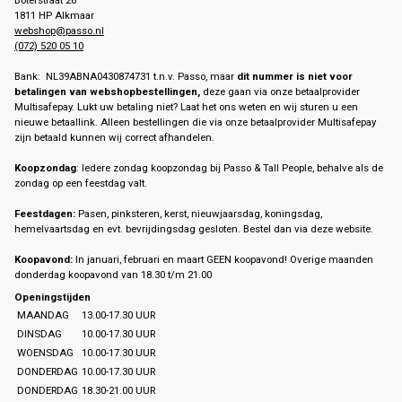
Boterstraat 26
1811 HP Alkmaar
webshop@passo.nl
(072) 520 05 10
Bank: NL39ABNA0430874731 t.n.v. Passo, maar
dit nummer is niet voor
betalingen van webshopbestellingen,
deze gaan via onze betaalprovider
Multisafepay. Lukt uw betaling niet? Laat het ons weten en wij sturen u een
nieuwe betaallink. Alleen bestellingen die via onze betaalprovider Multisafepay
zijn betaald kunnen wij correct afhandelen.
Koopzondag
: Iedere zondag koopzondag bij Passo & Tall People, behalve als de
zondag op een feestdag valt.
Feestdagen:
Pasen, pinksteren, kerst, nieuwjaarsdag, koningsdag,
hemelvaartsdag en evt. bevrijdingsdag gesloten. Bestel dan via deze website.
Koopavond:
In januari, februari en maart GEEN koopavond! Overige maanden
donderdag koopavond van 18.30 t/m 21.00
Openingstijden
MAANDAG
13.00-17.30 UUR
DINSDAG
10.00-17.30 UUR
WOENSDAG
10.00-17.30 UUR
DONDERDAG
10.00-17.30 UUR
DONDERDAG
18.30-21.00 UUR