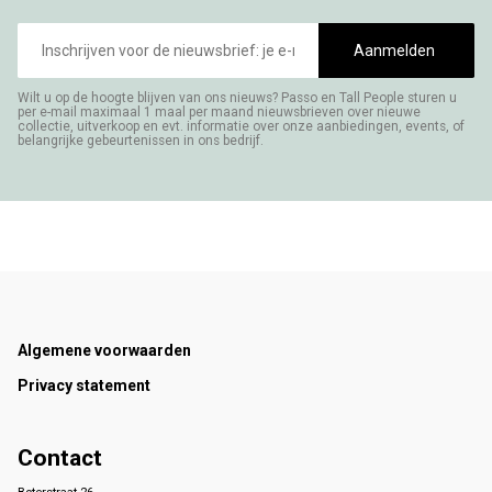
E-
mailadres
Aanmelden
Wilt u op de hoogte blijven van ons nieuws? Passo en Tall People sturen u
per e-mail maximaal 1 maal per maand nieuwsbrieven over nieuwe
collectie, uitverkoop en evt. informatie over onze aanbiedingen, events, of
belangrijke gebeurtenissen in ons bedrijf.
Footer
Algemene voorwaarden
Privacy statement
Contact