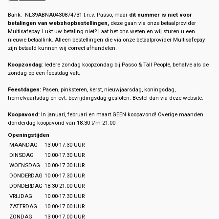
Bank: NL39ABNA0430874731 t.n.v. Passo, maar
dit nummer is niet voor
betalingen van webshopbestellingen,
deze gaan via onze betaalprovider
Multisafepay. Lukt uw betaling niet? Laat het ons weten en wij sturen u een
nieuwe betaallink. Alleen bestellingen die via onze betaalprovider Multisafepay
zijn betaald kunnen wij correct afhandelen.
Koopzondag
: Iedere zondag koopzondag bij Passo & Tall People, behalve als de
zondag op een feestdag valt.
Feestdagen:
Pasen, pinksteren, kerst, nieuwjaarsdag, koningsdag,
hemelvaartsdag en evt. bevrijdingsdag gesloten. Bestel dan via deze website.
Koopavond:
In januari, februari en maart GEEN koopavond! Overige maanden
donderdag koopavond van 18.30 t/m 21.00
Openingstijden
MAANDAG
13.00-17.30 UUR
DINSDAG
10.00-17.30 UUR
WOENSDAG
10.00-17.30 UUR
DONDERDAG
10.00-17.30 UUR
DONDERDAG
18.30-21.00 UUR
VRIJDAG
10.00-17.30 UUR
ZATERDAG
10.00-17.00 UUR
ZONDAG
13.00-17.00 UUR