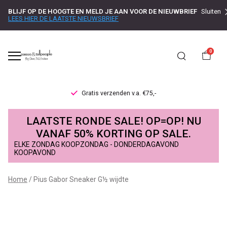
BLIJF OP DE HOOGTE EN MELD JE AAN VOOR DE NIEUWBRIEF
Sluiten
LEES HIER DE LAATSTE NIEUWSBRIEF
0
Gratis verzenden v.a. €75,-
Pius
LAATSTE RONDE SALE! OP=OP! NU
Gabor
VANAF 50% KORTING OP SALE.
ELKE ZONDAG KOOPZONDAG - DONDERDAGAVOND
Sneaker
KOOPAVOND
G½
Home
Pius Gabor Sneaker G½ wijdte
wijdte
-