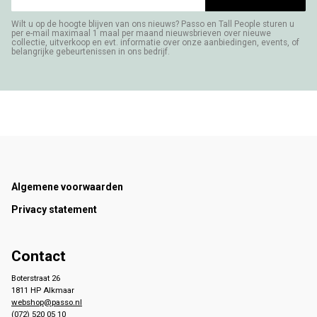
Wilt u op de hoogte blijven van ons nieuws? Passo en Tall People sturen u
per e-mail maximaal 1 maal per maand nieuwsbrieven over nieuwe
collectie, uitverkoop en evt. informatie over onze aanbiedingen, events, of
belangrijke gebeurtenissen in ons bedrijf.
Footer
Algemene voorwaarden
Privacy statement
Contact
Boterstraat 26
1811 HP Alkmaar
webshop@passo.nl
(072) 520 05 10