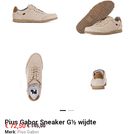
Passo
Pius Gabor Sneaker G½ wijdte
€ 72,50
€ 145,00
Merk:
Pius Gabor