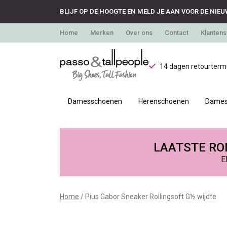
BLIJF OP DE HOOGTE EN MELD JE AAN VOOR DE NIEU
Home
Merken
Over ons
Contact
Klantens
14 dagen retourtermi
Damesschoenen
Herenschoenen
Dames
Pius
Gabor
LAATSTE RON
E
Sneaker
Rollingsoft
Home
Pius Gabor Sneaker Rollingsoft G½ wijdte
G½