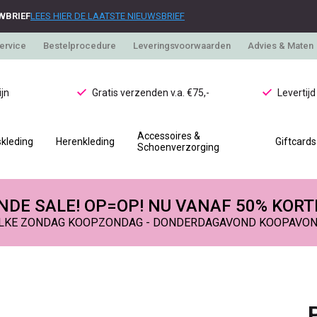
WBRIEF
LEES HIER DE LAATSTE NIEUWSBRIEF
ervice
Bestelprocedure
Leveringsvoorwaarden
Advies & Maten
jn
Gratis verzenden v.a. €75,-
Levertij
Accessoires &
kleding
Herenkleding
Giftcards
Schoenverzorging
DE SALE! OP=OP! NU VANAF 50% KORT
LKE ZONDAG KOOPZONDAG - DONDERDAGAVOND KOOPAVO