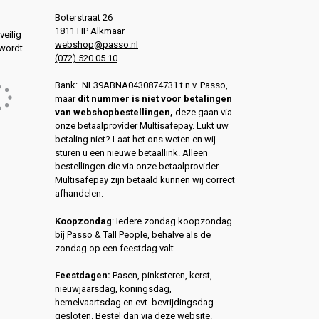
Boterstraat 26
1811 HP Alkmaar
veilig
webshop@passo.nl
 wordt
(072) 520 05 10
Bank: NL39ABNA0430874731 t.n.v. Passo,
maar
dit nummer is niet voor betalingen
van webshopbestellingen,
deze gaan via
onze betaalprovider Multisafepay. Lukt uw
betaling niet? Laat het ons weten en wij
sturen u een nieuwe betaallink. Alleen
bestellingen die via onze betaalprovider
Multisafepay zijn betaald kunnen wij correct
afhandelen.
Koopzondag
: Iedere zondag koopzondag
bij Passo & Tall People, behalve als de
zondag op een feestdag valt.
Feestdagen:
Pasen, pinksteren, kerst,
nieuwjaarsdag, koningsdag,
hemelvaartsdag en evt. bevrijdingsdag
gesloten. Bestel dan via deze website.