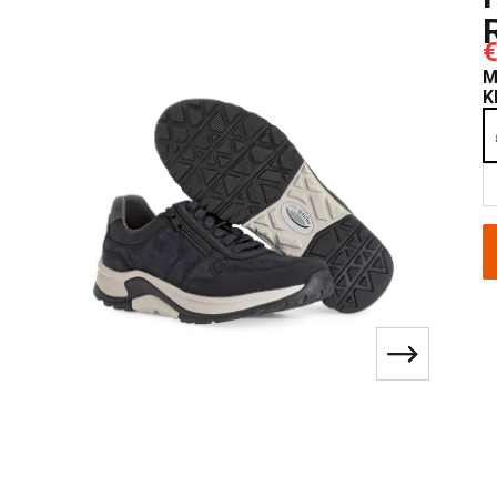
€
M
K