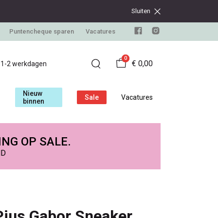
Sluiten
Puntencheque sparen
Vacatures
0
€ 0,00
d 1-2 werkdagen
Nieuw
Sale
Vacatures
binnen
ING OP SALE.
ND
Pius Gabor Sneaker