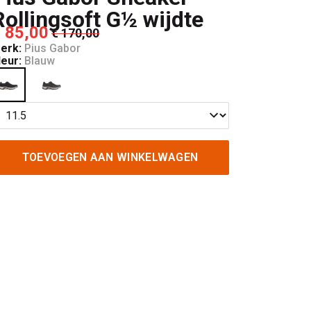
Rollingsoft G½ wijdte
 85,00
€ 170,00
erk:
Pius Gabor
leur:
Blauw
TOEVOEGEN AAN WINKELWAGEN