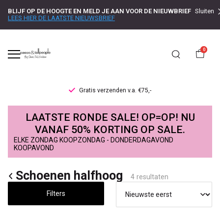
BLIJF OP DE HOOGTE EN MELD JE AAN VOOR DE NIEUWBRIEF
Sluiten
LEES HIER DE LAATSTE NIEUWSBRIEF
0
Gratis verzenden v.a. €75,-
Schoenen
LAATSTE RONDE SALE! OP=OP! NU
halfhoog
VANAF 50% KORTING OP SALE.
ELKE ZONDAG KOOPZONDAG - DONDERDAGAVOND
-
KOOPAVOND
Passo
Schoenen halfhoog
4 resultaten
Filters