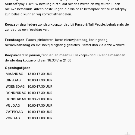
Multisafepay. Lukt uw betaling niet? Laat het ons weten en wij sturen u een
nieuwe betaallink. Alleen bestellingen die via onze betaalprovider Multisafepay
zijn betaald kunnen wij correct afhandelen.
Koopzondag
: Iedere zondag koopzondag bij Passo & Tall People, behalve als de
zondag op een feestdag valt.
Feestdagen:
Pasen, pinksteren, kerst, nieuwjaarsdag, koningsdag,
hemelvaartsdag en evt. bevrijdingsdag gesloten. Bestel dan via deze website.
Koopavond:
In januari, februari en maart GEEN koopavond! Overige maanden
donderdag koopavond van 18.30 t/m 21.00
Openingstijden
MAANDAG
13.00-17.30 UUR
DINSDAG
10.00-17.30 UUR
WOENSDAG
10.00-17.30 UUR
DONDERDAG
10.00-17.30 UUR
DONDERDAG
18.30-21.00 UUR
VRIJDAG
10.00-17.30 UUR
ZATERDAG
10.00-17.00 UUR
ZONDAG
13.00-17.00 UUR