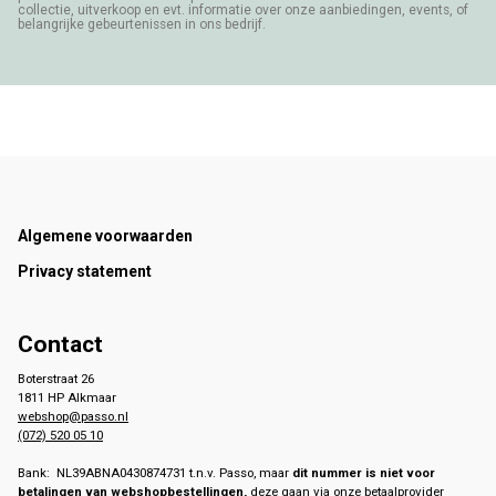
collectie, uitverkoop en evt. informatie over onze aanbiedingen, events, of
belangrijke gebeurtenissen in ons bedrijf.
Footer
Algemene voorwaarden
Privacy statement
Contact
Boterstraat 26
1811 HP Alkmaar
webshop@passo.nl
(072) 520 05 10
Bank: NL39ABNA0430874731 t.n.v. Passo, maar
dit nummer is niet voor
betalingen van webshopbestellingen,
deze gaan via onze betaalprovider