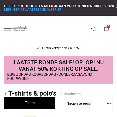
BLIJF OP DE HOOGTE EN MELD JE AAN VOOR DE NIEUWBRIEF
Sluiten
LEES HIER DE LAATSTE NIEUWSBRIEF
0
Gratis verzenden v.a. €75,-
T-
LAATSTE RONDE SALE! OP=OP! NU
shirts
VANAF 50% KORTING OP SALE.
ELKE ZONDAG KOOPZONDAG - DONDERDAGAVOND
&
KOOPAVOND
polo's
T-shirts & polo's
1 resultaten
-
Filters
Passo