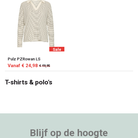
Sale
Pulz PZRowan LS
Vanaf € 24,98
€ 49,95
T-shirts & polo's
Blijf op de hoogte