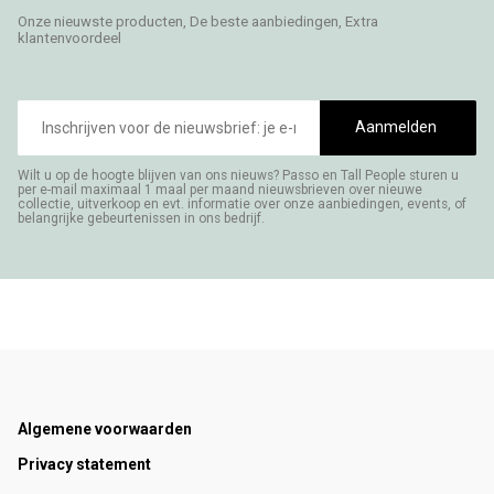
Onze nieuwste producten, De beste aanbiedingen, Extra
klantenvoordeel
E-
mailadres
Aanmelden
Wilt u op de hoogte blijven van ons nieuws? Passo en Tall People sturen u
per e-mail maximaal 1 maal per maand nieuwsbrieven over nieuwe
collectie, uitverkoop en evt. informatie over onze aanbiedingen, events, of
belangrijke gebeurtenissen in ons bedrijf.
Footer
Algemene voorwaarden
Privacy statement