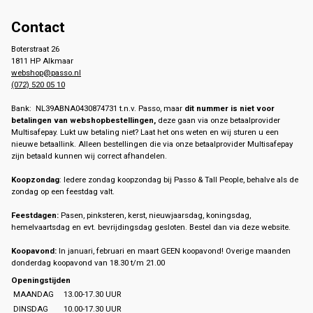
Contact
Boterstraat 26
1811 HP Alkmaar
webshop@passo.nl
(072) 520 05 10
Bank: NL39ABNA0430874731 t.n.v. Passo, maar
dit nummer is niet voor
betalingen van webshopbestellingen,
deze gaan via onze betaalprovider
Multisafepay. Lukt uw betaling niet? Laat het ons weten en wij sturen u een
nieuwe betaallink. Alleen bestellingen die via onze betaalprovider Multisafepay
zijn betaald kunnen wij correct afhandelen.
Koopzondag
: Iedere zondag koopzondag bij Passo & Tall People, behalve als de
zondag op een feestdag valt.
Feestdagen:
Pasen, pinksteren, kerst, nieuwjaarsdag, koningsdag,
hemelvaartsdag en evt. bevrijdingsdag gesloten. Bestel dan via deze website.
Koopavond:
In januari, februari en maart GEEN koopavond! Overige maanden
donderdag koopavond van 18.30 t/m 21.00
Openingstijden
MAANDAG
13.00-17.30 UUR
DINSDAG
10.00-17.30 UUR