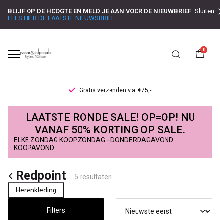
BLIJF OP DE HOOGTE EN MELD JE AAN VOOR DE NIEUWBRIEF
Sluiten
LEES HIER DE LAATSTE NIEUWSBRIEF
0
Gratis verzenden v.a. €75,-
Redpoint
LAATSTE RONDE SALE! OP=OP! NU
-
VANAF 50% KORTING OP SALE.
ELKE ZONDAG KOOPZONDAG - DONDERDAGAVOND
Passo
KOOPAVOND
Redpoint
5 resultaten
Herenkleding
Filters