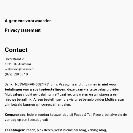
Footer
Algemene voorwaarden
Privacy statement
Contact
Boterstraat 26
1811 HP Alkmaar
webshop@passo.nl
(072) 520 05 10
Bank: NL39ABNA0430874731 t.n.v. Passo, maar
dit nummer is niet voor
betalingen van webshopbestellingen,
deze gaan via onze betaalprovider
Multisafepay. Lukt uw betaling niet? Laat het ons weten en wij sturen u een
nieuwe betaallink. Alleen bestellingen die via onze betaalprovider Multisafepay
zijn betaald kunnen wij correct afhandelen.
Koopzondag
: Iedere zondag koopzondag bij Passo & Tall People, behalve als de
zondag op een feestdag valt.
Feestdagen:
Pasen, pinksteren, kerst, nieuwjaarsdag, koningsdag,