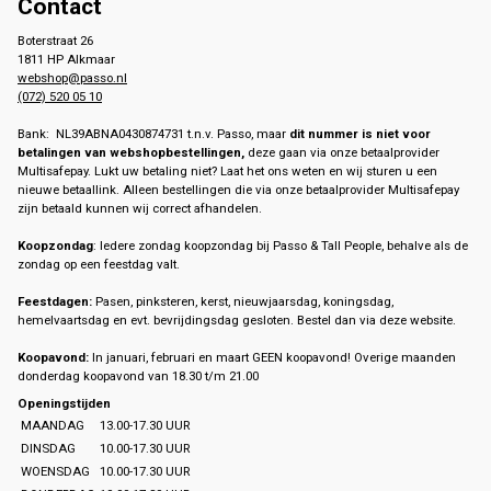
Contact
Boterstraat 26
1811 HP Alkmaar
webshop@passo.nl
(072) 520 05 10
Bank: NL39ABNA0430874731 t.n.v. Passo, maar
dit nummer is niet voor
betalingen van webshopbestellingen,
deze gaan via onze betaalprovider
Multisafepay. Lukt uw betaling niet? Laat het ons weten en wij sturen u een
nieuwe betaallink. Alleen bestellingen die via onze betaalprovider Multisafepay
zijn betaald kunnen wij correct afhandelen.
Koopzondag
: Iedere zondag koopzondag bij Passo & Tall People, behalve als de
zondag op een feestdag valt.
Feestdagen:
Pasen, pinksteren, kerst, nieuwjaarsdag, koningsdag,
hemelvaartsdag en evt. bevrijdingsdag gesloten. Bestel dan via deze website.
Koopavond:
In januari, februari en maart GEEN koopavond! Overige maanden
donderdag koopavond van 18.30 t/m 21.00
Openingstijden
MAANDAG
13.00-17.30 UUR
DINSDAG
10.00-17.30 UUR
WOENSDAG
10.00-17.30 UUR