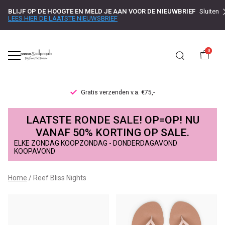
BLIJF OP DE HOOGTE EN MELD JE AAN VOOR DE NIEUWBRIEF
Sluiten
LEES HIER DE LAATSTE NIEUWSBRIEF
0
Gratis verzenden v.a. €75,-
Reef
LAATSTE RONDE SALE! OP=OP! NU
Bliss
VANAF 50% KORTING OP SALE.
ELKE ZONDAG KOOPZONDAG - DONDERDAGAVOND
Nights
KOOPAVOND
-
Home
Reef Bliss Nights
Passo