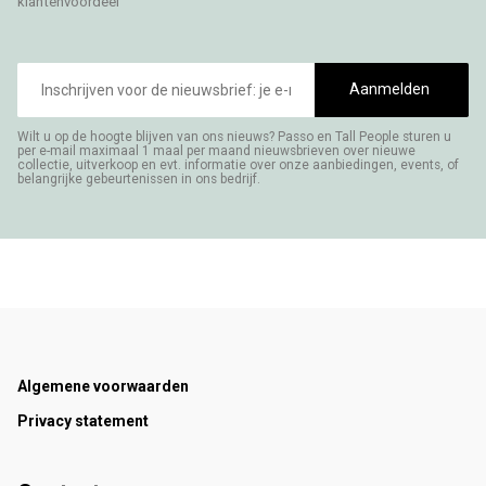
klantenvoordeel
E-
mailadres
Aanmelden
Wilt u op de hoogte blijven van ons nieuws? Passo en Tall People sturen u
per e-mail maximaal 1 maal per maand nieuwsbrieven over nieuwe
collectie, uitverkoop en evt. informatie over onze aanbiedingen, events, of
belangrijke gebeurtenissen in ons bedrijf.
Footer
Algemene voorwaarden
Privacy statement