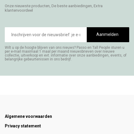
Onze nieuwste producten, De beste aanbiedingen, Extra
klantenvoordeel
E-
mailadres
Aanmelden
Wilt u op de hoogte blijven van ons nieuws? Passo en Tall People sturen u
per e-mail maximaal 1 maal per maand nieuwsbrieven over nieuwe
collectie, uitverkoop en evt. informatie over onze aanbiedingen, events, of
belangrijke gebeurtenissen in ons bedrijf.
Footer
Algemene voorwaarden
Privacy statement