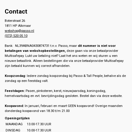
Contact
Boterstraat 26
1811 HP Alkmaar
webshop@passo.nl
(072) 520 05 10
Bank: NL39ABNA0430874731 t.n.v. Passo, maar
dit nummer is niet voor
betalingen van webshopbestellingen,
deze gaan via onze betaalprovider
Multisafepay. Lukt uw betaling niet? Laat het ons weten en wij sturen u een
nieuwe betaallink. Alleen bestellingen die via onze betaalprovider Multisafepay
zijn betaald kunnen wij correct afhandelen.
Koopzondag
: Iedere zondag koopzondag bij Passo & Tall People, behalve als de
zondag op een feestdag valt.
Feestdagen:
Pasen, pinksteren, kerst, nieuwjaarsdag, koningsdag,
hemelvaartsdag en evt. bevrijdingsdag gesloten. Bestel dan via deze website.
Koopavond:
In januari, februari en maart GEEN koopavond! Overige maanden
donderdag koopavond van 18.30 t/m 21.00
Openingstijden
MAANDAG
13.00-17.30 UUR
DINSDAG
10.00-17.30 UUR