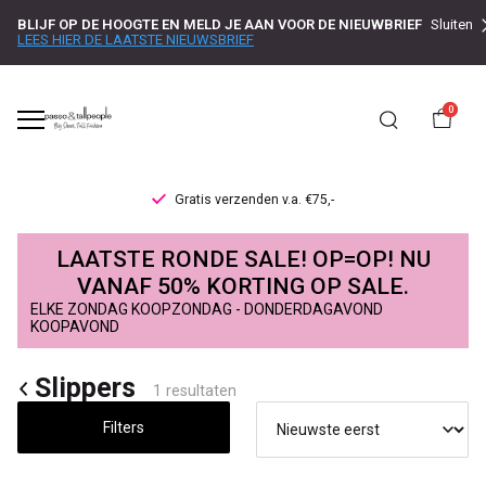
BLIJF OP DE HOOGTE EN MELD JE AAN VOOR DE NIEUWBRIEF
Sluiten
LEES HIER DE LAATSTE NIEUWSBRIEF
0
Gratis verzenden v.a. €75,-
Slippers
LAATSTE RONDE SALE! OP=OP! NU
-
VANAF 50% KORTING OP SALE.
ELKE ZONDAG KOOPZONDAG - DONDERDAGAVOND
Passo
KOOPAVOND
Slippers
1 resultaten
Filters