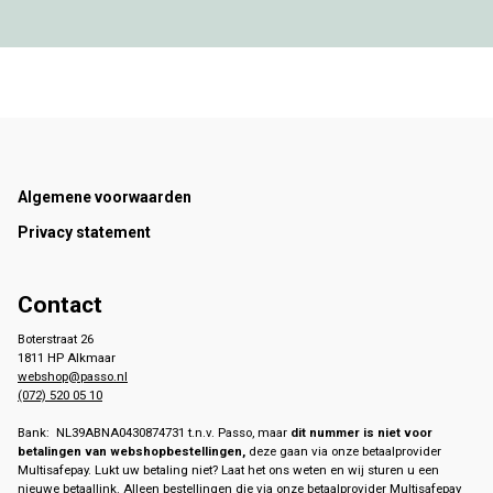
Footer
Algemene voorwaarden
Privacy statement
Contact
Boterstraat 26
1811 HP Alkmaar
webshop@passo.nl
(072) 520 05 10
Bank: NL39ABNA0430874731 t.n.v. Passo, maar
dit nummer is niet voor
betalingen van webshopbestellingen,
deze gaan via onze betaalprovider
Multisafepay. Lukt uw betaling niet? Laat het ons weten en wij sturen u een
nieuwe betaallink. Alleen bestellingen die via onze betaalprovider Multisafepay