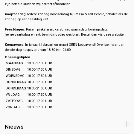
zijn betaald kunnen wij correct afhandelen.
Koopzondag
: Iedere zondag koopzondag bij Passo & Tall People, behalve als de
zondag op een feestdag valt.
Feestdagen:
Pasen, pinksteren, kerst, nieuwjaarsdag, koningsdag,
hemelvaartsdag en evt. bevrijdingsdag gesloten. Bestel dan via deze website.
Koopavond:
In januari, februari en maart GEEN koopavond! Overige maanden
donderdag koopavond van 18.30 t/m 21.00
Openingstijden
MAANDAG
13.00-17.30 UUR
DINSDAG
10.00-17.30 UUR
WOENSDAG
10.00-17.30 UUR
DONDERDAG
10.00-17.30 UUR
DONDERDAG
18.30-21.00 UUR
VRIJDAG
10.00-17.30 UUR
ZATERDAG
10.00-17.00 UUR
ZONDAG
13.00-17.00 UUR
Nieuws