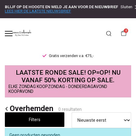
BLIJF OP DE HOOGTE EN MELD JE AAN VOOR DE NIEUWBRIEF
Sluiten
LEES HIER DE LAATSTE NIEUWSBRIEF
0
Gratis verzenden v.a. €75,-
Overhemden
LAATSTE RONDE SALE! OP=OP! NU
-
VANAF 50% KORTING OP SALE.
ELKE ZONDAG KOOPZONDAG - DONDERDAGAVOND
Passo
KOOPAVOND
Overhemden
0 resultaten
Filters
Geen producten gevonden