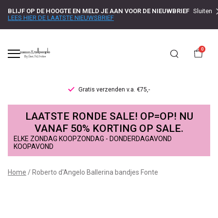
BLIJF OP DE HOOGTE EN MELD JE AAN VOOR DE NIEUWBRIEF
Sluiten
LEES HIER DE LAATSTE NIEUWSBRIEF
0
Gratis verzenden v.a. €75,-
Roberto
LAATSTE RONDE SALE! OP=OP! NU
d'Angelo
VANAF 50% KORTING OP SALE.
ELKE ZONDAG KOOPZONDAG - DONDERDAGAVOND
Ballerina
KOOPAVOND
bandjes
Home
Roberto d'Angelo Ballerina bandjes Fonte
Fonte
-