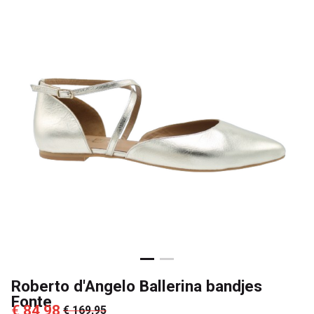
Passo
Roberto d'Angelo Ballerina bandjes
Fonte
€ 84,98
€ 169,95