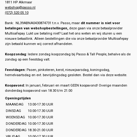
1811 HP Alkmaar
webshop@passo.nl
(072) 520 05 10
Bank: NL39ABNA0430874731 t.n.v. Passo, maar
dit nummer is niet voor
betalingen van webshopbestellingen,
deze gaan via onze betaalprovider
Multisafepay. Lukt uw betaling niet? Laat het ons weten en wij sturen u een
nieuwe betaallink. Alleen bestellingen die via onze betaalprovider Multisafepay
zijn betaald kunnen wij correct afhandelen.
Koopzondag
: Iedere zondag koopzondag bij Passo & Tall People, behalve als de
zondag op een feestdag valt.
Feestdagen:
Pasen, pinksteren, kerst, nieuwjaarsdag, koningsdag,
hemelvaartsdag en evt. bevrijdingsdag gesloten. Bestel dan via deze website.
Koopavond:
In januari, februari en maart GEEN koopavond! Overige maanden
donderdag koopavond van 18.30 t/m 21.00
Openingstijden
MAANDAG
13.00-17.30 UUR
DINSDAG
10.00-17.30 UUR
WOENSDAG
10.00-17.30 UUR
DONDERDAG
10.00-17.30 UUR
DONDERDAG
18.30-21.00 UUR
VRIJDAG
10.00-17.30 UUR