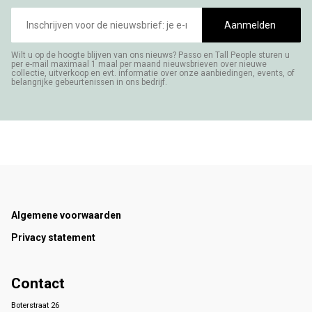
E-
mailadres
Aanmelden
Wilt u op de hoogte blijven van ons nieuws? Passo en Tall People sturen u
per e-mail maximaal 1 maal per maand nieuwsbrieven over nieuwe
collectie, uitverkoop en evt. informatie over onze aanbiedingen, events, of
belangrijke gebeurtenissen in ons bedrijf.
Footer
Algemene voorwaarden
Privacy statement
Contact
Boterstraat 26