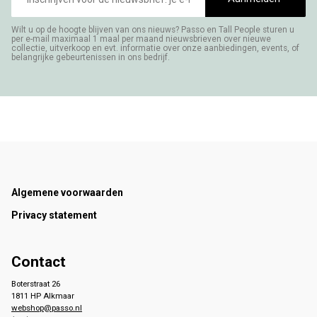
Wilt u op de hoogte blijven van ons nieuws? Passo en Tall People sturen u
per e-mail maximaal 1 maal per maand nieuwsbrieven over nieuwe
collectie, uitverkoop en evt. informatie over onze aanbiedingen, events, of
belangrijke gebeurtenissen in ons bedrijf.
Footer
Algemene voorwaarden
Privacy statement
Contact
Boterstraat 26
1811 HP Alkmaar
webshop@passo.nl