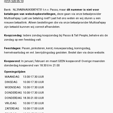
(072) 520 05 10
Bank: NL39ABNA0430874731 t.n.v. Passo, maar
dit nummer is niet voor
betalingen van webshopbestellingen,
deze gaan via onze betaalprovider
Multisafepay. Lukt uw betaling niet? Laat het ons weten en wij sturen u een
nieuwe betaallink. Alleen bestellingen die via onze betaalprovider Multisafepay
zijn betaald kunnen wij correct afhandelen.
Koopzondag
: Iedere zondag koopzondag bij Passo & Tall People, behalve als de
zondag op een feestdag valt.
Feestdagen:
Pasen, pinksteren, kerst, nieuwjaarsdag, koningsdag,
hemelvaartsdag en evt. bevrijdingsdag gesloten. Bestel dan via deze website.
Koopavond:
In januari, februari en maart GEEN koopavond! Overige maanden
donderdag koopavond van 18.30 t/m 21.00
Openingstijden
MAANDAG
13.00-17.30 UUR
DINSDAG
10.00-17.30 UUR
WOENSDAG
10.00-17.30 UUR
DONDERDAG
10.00-17.30 UUR
DONDERDAG
18.30-21.00 UUR
VRIJDAG
10.00-17.30 UUR
ZATERDAG
10.00-17.00 UUR