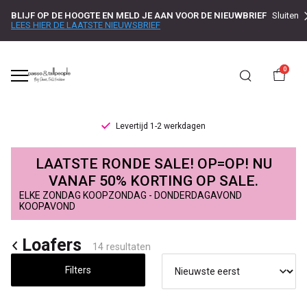
BLIJF OP DE HOOGTE EN MELD JE AAN VOOR DE NIEUWBRIEF
Sluiten
LEES HIER DE LAATSTE NIEUWSBRIEF
0
Levertijd 1-2 werkdagen
Loafers
LAATSTE RONDE SALE! OP=OP! NU
-
VANAF 50% KORTING OP SALE.
ELKE ZONDAG KOOPZONDAG - DONDERDAGAVOND
Passo
KOOPAVOND
Loafers
14 resultaten
Filters