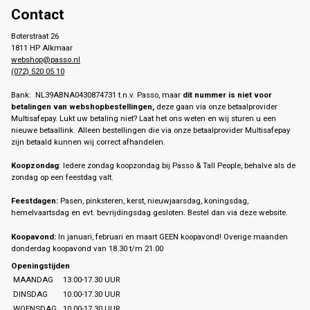
Contact
Boterstraat 26
1811 HP Alkmaar
webshop@passo.nl
(072) 520 05 10
Bank: NL39ABNA0430874731 t.n.v. Passo, maar
dit nummer is niet voor
betalingen van webshopbestellingen,
deze gaan via onze betaalprovider
Multisafepay. Lukt uw betaling niet? Laat het ons weten en wij sturen u een
nieuwe betaallink. Alleen bestellingen die via onze betaalprovider Multisafepay
zijn betaald kunnen wij correct afhandelen.
Koopzondag
: Iedere zondag koopzondag bij Passo & Tall People, behalve als de
zondag op een feestdag valt.
Feestdagen:
Pasen, pinksteren, kerst, nieuwjaarsdag, koningsdag,
hemelvaartsdag en evt. bevrijdingsdag gesloten. Bestel dan via deze website.
Koopavond:
In januari, februari en maart GEEN koopavond! Overige maanden
donderdag koopavond van 18.30 t/m 21.00
Openingstijden
MAANDAG
13.00-17.30 UUR
DINSDAG
10.00-17.30 UUR
WOENSDAG
10.00-17.30 UUR