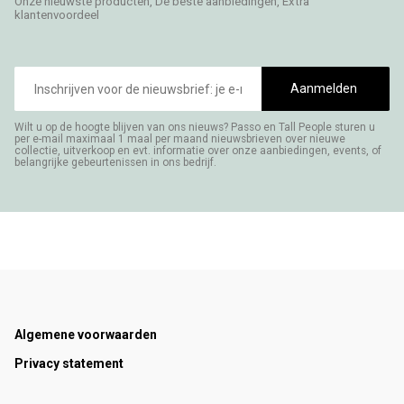
Onze nieuwste producten, De beste aanbiedingen, Extra
klantenvoordeel
E-
mailadres
Aanmelden
Wilt u op de hoogte blijven van ons nieuws? Passo en Tall People sturen u
per e-mail maximaal 1 maal per maand nieuwsbrieven over nieuwe
collectie, uitverkoop en evt. informatie over onze aanbiedingen, events, of
belangrijke gebeurtenissen in ons bedrijf.
Footer
Algemene voorwaarden
Privacy statement