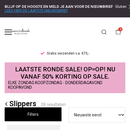
BLIJF OP DE HOOGTE EN MELD JE AAN VOOR DE NIEUWBRIEF
Sluiten
LEES HIER DE LAATSTE NIEUWSBRIEF
0
Levertijd 1-2 werkdagen
Slippers
LAATSTE RONDE SALE! OP=OP! NU
-
VANAF 50% KORTING OP SALE.
ELKE ZONDAG KOOPZONDAG - DONDERDAGAVOND
Passo
KOOPAVOND
Slippers
28 resultaten
Filters