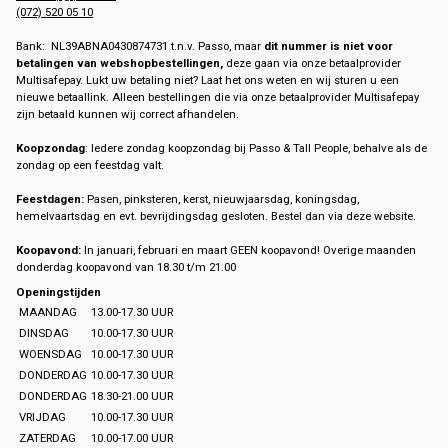
(072) 520 05 10
Bank: NL39ABNA0430874731 t.n.v. Passo, maar
dit nummer is niet voor
betalingen van webshopbestellingen,
deze gaan via onze betaalprovider
Multisafepay. Lukt uw betaling niet? Laat het ons weten en wij sturen u een
nieuwe betaallink. Alleen bestellingen die via onze betaalprovider Multisafepay
zijn betaald kunnen wij correct afhandelen.
Koopzondag
: Iedere zondag koopzondag bij Passo & Tall People, behalve als de
zondag op een feestdag valt.
Feestdagen:
Pasen, pinksteren, kerst, nieuwjaarsdag, koningsdag,
hemelvaartsdag en evt. bevrijdingsdag gesloten. Bestel dan via deze website.
Koopavond:
In januari, februari en maart GEEN koopavond! Overige maanden
donderdag koopavond van 18.30 t/m 21.00
Openingstijden
MAANDAG
13.00-17.30 UUR
DINSDAG
10.00-17.30 UUR
WOENSDAG
10.00-17.30 UUR
DONDERDAG
10.00-17.30 UUR
DONDERDAG
18.30-21.00 UUR
VRIJDAG
10.00-17.30 UUR
ZATERDAG
10.00-17.00 UUR