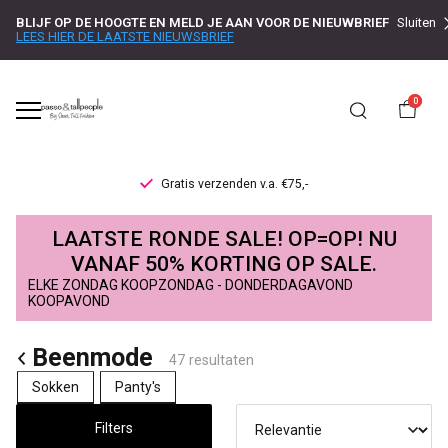
BLIJF OP DE HOOGTE EN MELD JE AAN VOOR DE NIEUWBRIEF
Sluiten
LEES HIER DE LAATSTE NIEUWSBRIEF
0
Gratis verzenden v.a. €75,-
Beenmode
LAATSTE RONDE SALE! OP=OP! NU
-
VANAF 50% KORTING OP SALE.
ELKE ZONDAG KOOPZONDAG - DONDERDAGAVOND
Passo
KOOPAVOND
Beenmode
47 resultaten
Sokken
Panty's
Filters