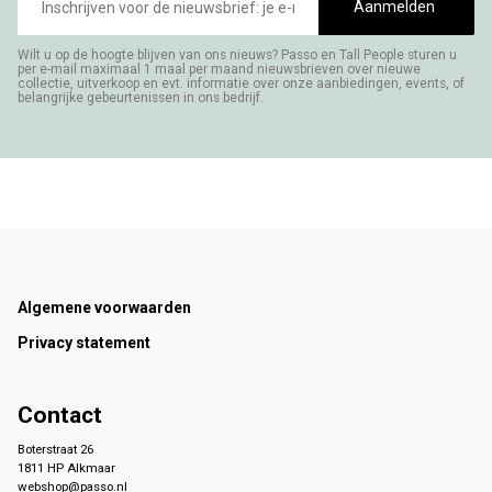
mailadres
Aanmelden
Wilt u op de hoogte blijven van ons nieuws? Passo en Tall People sturen u
per e-mail maximaal 1 maal per maand nieuwsbrieven over nieuwe
collectie, uitverkoop en evt. informatie over onze aanbiedingen, events, of
belangrijke gebeurtenissen in ons bedrijf.
Footer
Algemene voorwaarden
Privacy statement
Contact
Boterstraat 26
1811 HP Alkmaar
webshop@passo.nl