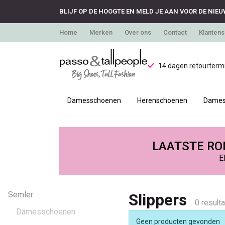
BLIJF OP DE HOOGTE EN MELD JE AAN VOOR DE NIEU
Home
Merken
Over ons
Contact
Klantens
14 dagen retourtermi
Damesschoenen
Herenschoenen
Dames
Slippers
-
LAATSTE RON
E
Passo
Semler
Slippers
0 result
Damesschoenen
Geen producten gevonden