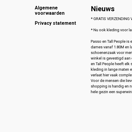
Footer
Nieuws
Algemene
voorwaarden
* GRATIS VERZENDING V
Privacy statement
* Nu ook kleding voor 
Passo en Tall People is
dames vanaf 1.80M en l
schoenenzaak voor men
winkel is gevestigd aan 
en Tall People heeft elk
kleding in lange maten 
verlaat hier vaak compl
Voor de mensen die lie
shopping is handig en ni
hele gezin een superwin