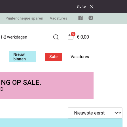
Sluiten
Puntencheque sparen
Vacatures
0
€ 0,00
d 1-2 werkdagen
Nieuw
Sale
Vacatures
binnen
ING OP SALE.
ND