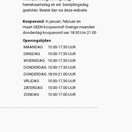
hemelvaartsdag en evt. bevrijdingsdag
gesloten. Bestel dan via deze website.
Koopavond:
In januari, februari en
maart GEEN koopavond! Overige maanden
donderdag koopavond van 18.30 t/m 21.00
Openingstijden
MAANDAG
13.00-17.30 UUR
DINSDAG
10.00-17.30 UUR
WOENSDAG
10.00-17.30 UUR
DONDERDAG
10.00-17.30 UUR
DONDERDAG
18.30-21.00 UUR
VRIJDAG
10.00-17.30 UUR
ZATERDAG
10.00-17.00 UUR
ZONDAG
13.00-17.00 UUR