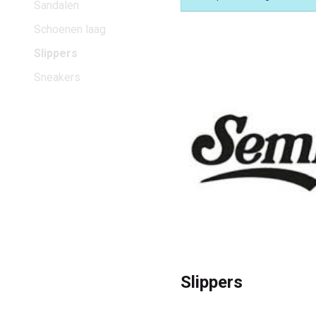
Sandalen
Schoenen laag
Slippers
Sneakers
Slippers