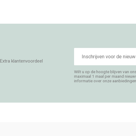
E-
mailadres
Extra klantenvoordeel
Wilt u op de hoogte blijven van on
maximaal 1 maal per maand nieuwsb
informatie over onze aanbiedingen,