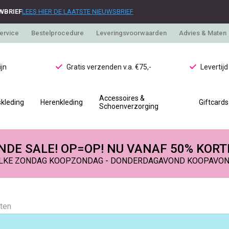
WBRIEF
LEES HIER DE LAATSTE NIEUWSBRIEF
ervice
Bestelprocedure
Leveringsvoorwaarden
Advies & Maten
jn
Gratis verzenden v.a. €75,-
Levertij
Accessoires &
kleding
Herenkleding
Giftcards
Schoenverzorging
DE SALE! OP=OP! NU VANAF 50% KORT
LKE ZONDAG KOOPZONDAG - DONDERDAGAVOND KOOPAVO
aten