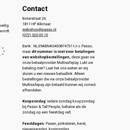
Contact
Boterstraat 26
1811 HP Alkmaar
veilig
webshop@passo.nl
 wordt
(072) 520 05 10
Bank: NL39ABNA0430874731 t.n.v. Passo,
maar
dit nummer is niet voor betalingen
van webshopbestellingen,
deze gaan via
onze betaalprovider Multisafepay. Lukt uw
betaling niet? Laat het ons weten en wij
sturen u een nieuwe betaallink. Alleen
bestellingen die via onze betaalprovider
Multisafepay zijn betaald kunnen wij correct
afhandelen.
Koopzondag
: Iedere zondag koopzondag
bij Passo & Tall People, behalve als de
zondag op een feestdag valt.
Feestdagen:
Pasen, pinksteren, kerst,
nieuwjaarsdag, koningsdag,