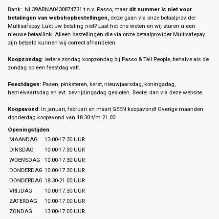
Bank: NL39ABNA0430874731 t.n.v. Passo, maar
dit nummer is niet voor
betalingen van webshopbestellingen,
deze gaan via onze betaalprovider
Multisafepay. Lukt uw betaling niet? Laat het ons weten en wij sturen u een
nieuwe betaallink. Alleen bestellingen die via onze betaalprovider Multisafepay
zijn betaald kunnen wij correct afhandelen.
Koopzondag
: Iedere zondag koopzondag bij Passo & Tall People, behalve als de
zondag op een feestdag valt.
Feestdagen:
Pasen, pinksteren, kerst, nieuwjaarsdag, koningsdag,
hemelvaartsdag en evt. bevrijdingsdag gesloten. Bestel dan via deze website.
Koopavond:
In januari, februari en maart GEEN koopavond! Overige maanden
donderdag koopavond van 18.30 t/m 21.00
Openingstijden
MAANDAG
13.00-17.30 UUR
DINSDAG
10.00-17.30 UUR
WOENSDAG
10.00-17.30 UUR
DONDERDAG
10.00-17.30 UUR
DONDERDAG
18.30-21.00 UUR
VRIJDAG
10.00-17.30 UUR
ZATERDAG
10.00-17.00 UUR
ZONDAG
13.00-17.00 UUR