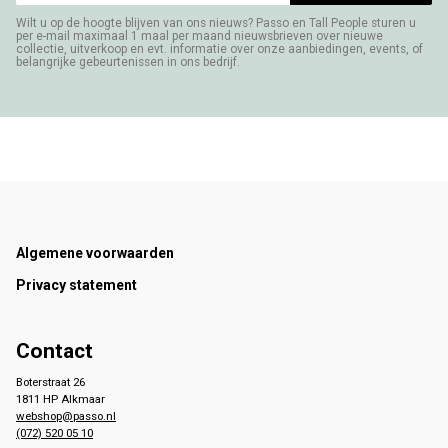
Wilt u op de hoogte blijven van ons nieuws? Passo en Tall People sturen u
per e-mail maximaal 1 maal per maand nieuwsbrieven over nieuwe
collectie, uitverkoop en evt. informatie over onze aanbiedingen, events, of
belangrijke gebeurtenissen in ons bedrijf.
Footer
Algemene voorwaarden
Privacy statement
Contact
Boterstraat 26
1811 HP Alkmaar
webshop@passo.nl
(072) 520 05 10