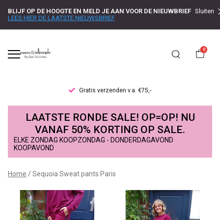
BLIJF OP DE HOOGTE EN MELD JE AAN VOOR DE NIEUWBRIEF
Sluiten
LEES HIER DE LAATSTE NIEUWSBRIEF
0
en v.a. €75,-
Levertijd 1-2 werk
Sequoia
LAATSTE RONDE SALE! OP=OP! NU
Sweat
VANAF 50% KORTING OP SALE.
ELKE ZONDAG KOOPZONDAG - DONDERDAGAVOND
pants
KOOPAVOND
Paris
Home
Sequoia Sweat pants Paris
-
Passo