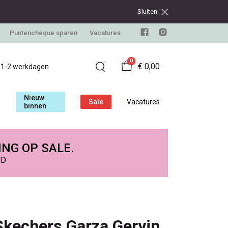
Sluiten
Puntencheque sparen
Vacatures
0
€ 0,00
d 1-2 werkdagen
Nieuw
Sale
Vacatures
binnen
ING OP SALE.
ND
Skechers Garza Gervin