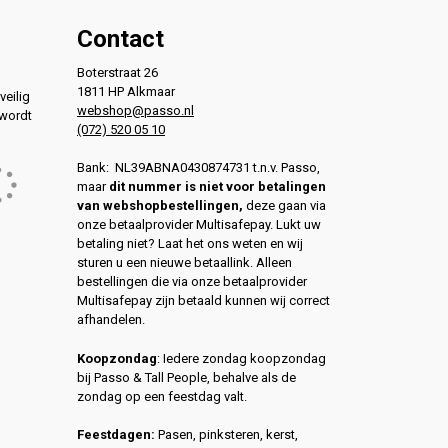
Contact
Boterstraat 26
1811 HP Alkmaar
veilig
webshop@passo.nl
 wordt
(072) 520 05 10
Bank: NL39ABNA0430874731 t.n.v. Passo,
maar
dit nummer is niet voor betalingen
van webshopbestellingen,
deze gaan via
onze betaalprovider Multisafepay. Lukt uw
betaling niet? Laat het ons weten en wij
sturen u een nieuwe betaallink. Alleen
bestellingen die via onze betaalprovider
Multisafepay zijn betaald kunnen wij correct
afhandelen.
Koopzondag
: Iedere zondag koopzondag
bij Passo & Tall People, behalve als de
zondag op een feestdag valt.
Feestdagen:
Pasen, pinksteren, kerst,