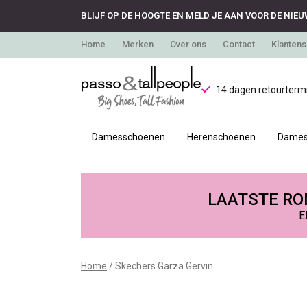
BLIJF OP DE HOOGTE EN MELD JE AAN VOOR DE NIEU
Home
Merken
Over ons
Contact
Klantens
14 dagen retourtermi
Damesschoenen
Herenschoenen
Dames
Skechers
Garza
LAATSTE RON
E
Gervin
-
Home
Skechers Garza Gervin
Passo