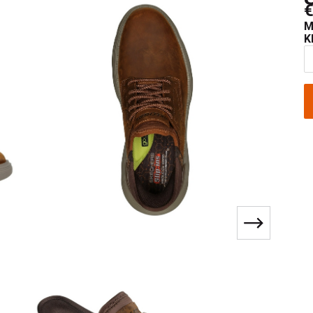
€
M
K