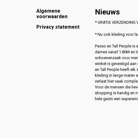
Footer
Nieuws
Algemene
voorwaarden
* GRATIS VERZENDING V
Privacy statement
* Nu ook kleding voor 
Passo en Tall People is
dames vanaf 1.80M en l
schoenenzaak voor men
winkel is gevestigd aan 
en Tall People heeft elk
kleding in lange maten 
verlaat hier vaak compl
Voor de mensen die lie
shopping is handig en ni
hele gezin een superwin