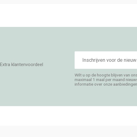
E-
mailadres
Extra klantenvoordeel
Wilt u op de hoogte blijven van on
maximaal 1 maal per maand nieuwsb
informatie over onze aanbiedingen,