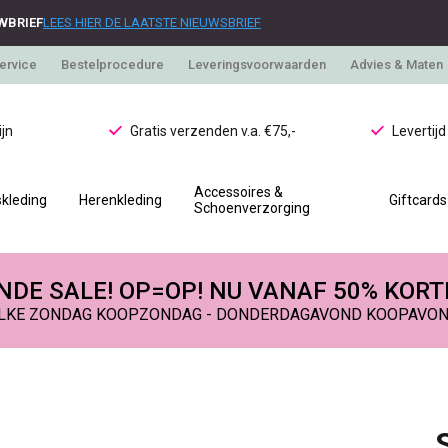
WBRIEF
LEES HIER DE LAATSTE NIEUWSBRIEF
ervice
Bestelprocedure
Leveringsvoorwaarden
Advies & Maten
jn
Gratis verzenden v.a. €75,-
Levertij
Accessoires &
kleding
Herenkleding
Giftcards
Schoenverzorging
DE SALE! OP=OP! NU VANAF 50% KORT
LKE ZONDAG KOOPZONDAG - DONDERDAGAVOND KOOPAVO