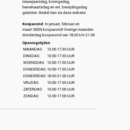
nieuwjaarsdag, koningsdag,
hemelvaartsdag en evt. bevrijdingsdag
gesloten. Bestel dan via deze website.
Koopavond:
In januari, februari en
maart GEEN koopavond! Overige maanden
donderdag koopavond van 18.30 t/m 21.00
Openingstijden
MAANDAG
13.00-17.30 UUR
DINSDAG
10.00-17.30 UUR
WOENSDAG
10.00-17.30 UUR
DONDERDAG
10.00-17.30 UUR
DONDERDAG
18.30-21.00 UUR
VRIJDAG
10.00-17.30 UUR
ZATERDAG
10.00-17.00 UUR
ZONDAG
13.00-17.00 UUR