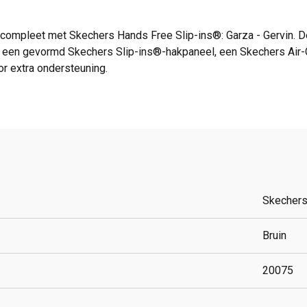
ompleet met Skechers Hands Free Slip-ins®: Garza - Gervin. De
s, een gevormd Skechers Slip-ins®-hakpaneel, een Skechers A
r extra ondersteuning.
Skecher
Bruin
20075