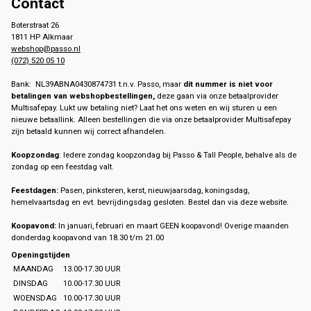
Contact
Boterstraat 26
1811 HP Alkmaar
webshop@passo.nl
(072) 520 05 10
Bank: NL39ABNA0430874731 t.n.v. Passo, maar
dit nummer is niet voor
betalingen van webshopbestellingen,
deze gaan via onze betaalprovider
Multisafepay. Lukt uw betaling niet? Laat het ons weten en wij sturen u een
nieuwe betaallink. Alleen bestellingen die via onze betaalprovider Multisafepay
zijn betaald kunnen wij correct afhandelen.
Koopzondag
: Iedere zondag koopzondag bij Passo & Tall People, behalve als de
zondag op een feestdag valt.
Feestdagen:
Pasen, pinksteren, kerst, nieuwjaarsdag, koningsdag,
hemelvaartsdag en evt. bevrijdingsdag gesloten. Bestel dan via deze website.
Koopavond:
In januari, februari en maart GEEN koopavond! Overige maanden
donderdag koopavond van 18.30 t/m 21.00
Openingstijden
MAANDAG
13.00-17.30 UUR
DINSDAG
10.00-17.30 UUR
WOENSDAG
10.00-17.30 UUR