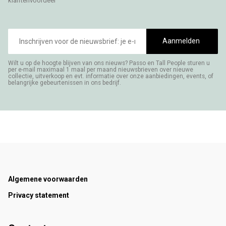
klantenvoordeel
E-
mailadres
Aanmelden
Wilt u op de hoogte blijven van ons nieuws? Passo en Tall People sturen u
per e-mail maximaal 1 maal per maand nieuwsbrieven over nieuwe
collectie, uitverkoop en evt. informatie over onze aanbiedingen, events, of
belangrijke gebeurtenissen in ons bedrijf.
Footer
Algemene voorwaarden
Privacy statement