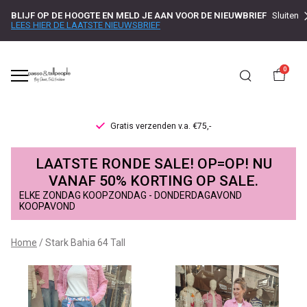
BLIJF OP DE HOOGTE EN MELD JE AAN VOOR DE NIEUWBRIEF
Sluiten
LEES HIER DE LAATSTE NIEUWSBRIEF
0
Gratis verzenden v.a. €75,-
Stark
LAATSTE RONDE SALE! OP=OP! NU
Bahia
VANAF 50% KORTING OP SALE.
ELKE ZONDAG KOOPZONDAG - DONDERDAGAVOND
64
KOOPAVOND
Tall
Home
Stark Bahia 64 Tall
-
Passo