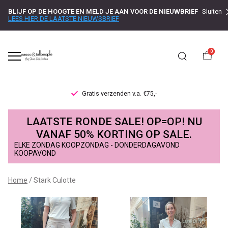
BLIJF OP DE HOOGTE EN MELD JE AAN VOOR DE NIEUWBRIEF
Sluiten
LEES HIER DE LAATSTE NIEUWSBRIEF
0
Levertijd 1-2 werkdagen
Stark
LAATSTE RONDE SALE! OP=OP! NU
Culotte
VANAF 50% KORTING OP SALE.
ELKE ZONDAG KOOPZONDAG - DONDERDAGAVOND
-
KOOPAVOND
Passo
Home
Stark Culotte