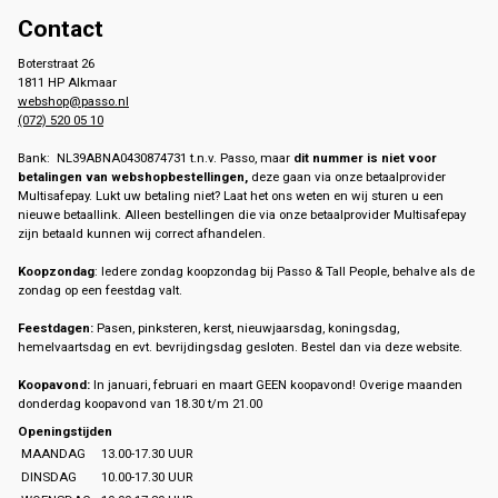
Contact
Boterstraat 26
1811 HP Alkmaar
webshop@passo.nl
(072) 520 05 10
Bank: NL39ABNA0430874731 t.n.v. Passo, maar
dit nummer is niet voor
betalingen van webshopbestellingen,
deze gaan via onze betaalprovider
Multisafepay. Lukt uw betaling niet? Laat het ons weten en wij sturen u een
nieuwe betaallink. Alleen bestellingen die via onze betaalprovider Multisafepay
zijn betaald kunnen wij correct afhandelen.
Koopzondag
: Iedere zondag koopzondag bij Passo & Tall People, behalve als de
zondag op een feestdag valt.
Feestdagen:
Pasen, pinksteren, kerst, nieuwjaarsdag, koningsdag,
hemelvaartsdag en evt. bevrijdingsdag gesloten. Bestel dan via deze website.
Koopavond:
In januari, februari en maart GEEN koopavond! Overige maanden
donderdag koopavond van 18.30 t/m 21.00
Openingstijden
MAANDAG
13.00-17.30 UUR
DINSDAG
10.00-17.30 UUR