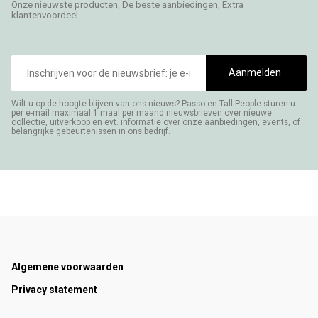
Onze nieuwste producten, De beste aanbiedingen, Extra
klantenvoordeel
E-
mailadres
Aanmelden
Wilt u op de hoogte blijven van ons nieuws? Passo en Tall People sturen u
per e-mail maximaal 1 maal per maand nieuwsbrieven over nieuwe
collectie, uitverkoop en evt. informatie over onze aanbiedingen, events, of
belangrijke gebeurtenissen in ons bedrijf.
Footer
Algemene voorwaarden
Privacy statement