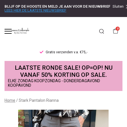
BLIJF OP DE HOOGTE EN MELD JE AAN VOOR DE NIEUWBRIEF
Sluiten
LEES HIER DE LAATSTE NIEUWSBRIEF
0
Gratis verzenden v.a. €75,-
Stark
LAATSTE RONDE SALE! OP=OP! NU
Pantalon
VANAF 50% KORTING OP SALE.
ELKE ZONDAG KOOPZONDAG - DONDERDAGAVOND
Rianna
KOOPAVOND
-
Home
Stark Pantalon Rianna
Passo