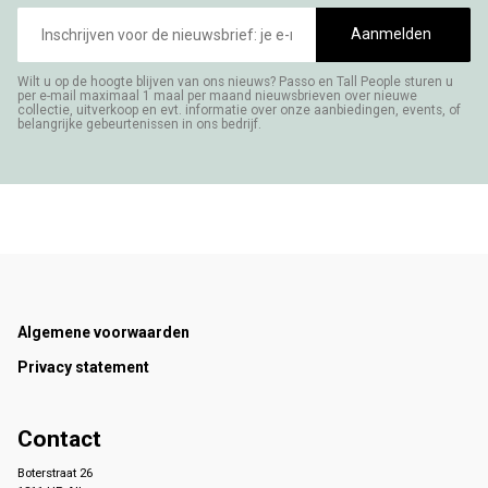
E-
mailadres
Aanmelden
Wilt u op de hoogte blijven van ons nieuws? Passo en Tall People sturen u
per e-mail maximaal 1 maal per maand nieuwsbrieven over nieuwe
collectie, uitverkoop en evt. informatie over onze aanbiedingen, events, of
belangrijke gebeurtenissen in ons bedrijf.
Footer
Algemene voorwaarden
Privacy statement
Contact
Boterstraat 26