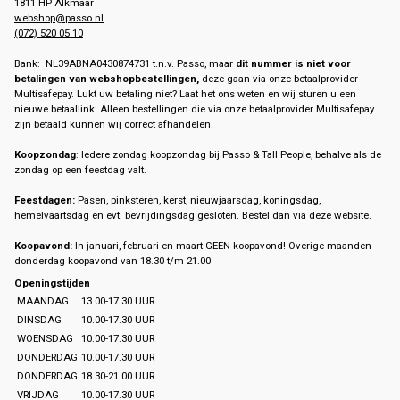
1811 HP Alkmaar
webshop@passo.nl
(072) 520 05 10
Bank: NL39ABNA0430874731 t.n.v. Passo, maar
dit nummer is niet voor
betalingen van webshopbestellingen,
deze gaan via onze betaalprovider
Multisafepay. Lukt uw betaling niet? Laat het ons weten en wij sturen u een
nieuwe betaallink. Alleen bestellingen die via onze betaalprovider Multisafepay
zijn betaald kunnen wij correct afhandelen.
Koopzondag
: Iedere zondag koopzondag bij Passo & Tall People, behalve als de
zondag op een feestdag valt.
Feestdagen:
Pasen, pinksteren, kerst, nieuwjaarsdag, koningsdag,
hemelvaartsdag en evt. bevrijdingsdag gesloten. Bestel dan via deze website.
Koopavond:
In januari, februari en maart GEEN koopavond! Overige maanden
donderdag koopavond van 18.30 t/m 21.00
Openingstijden
MAANDAG
13.00-17.30 UUR
DINSDAG
10.00-17.30 UUR
WOENSDAG
10.00-17.30 UUR
DONDERDAG
10.00-17.30 UUR
DONDERDAG
18.30-21.00 UUR
VRIJDAG
10.00-17.30 UUR