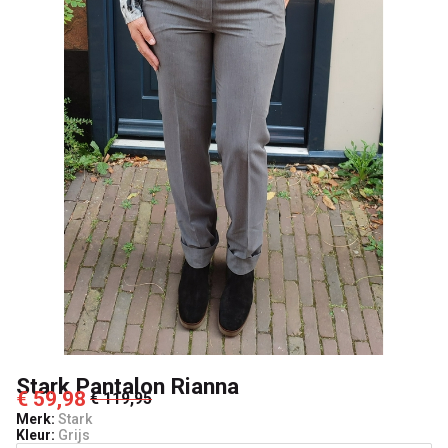
Stark Pantalon Rianna
€ 59,98
€ 119,95
Merk:
Stark
Kleur:
Grijs