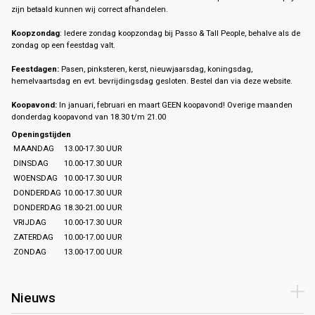
zijn betaald kunnen wij correct afhandelen.
Koopzondag
: Iedere zondag koopzondag bij Passo & Tall People, behalve als de
zondag op een feestdag valt.
Feestdagen:
Pasen, pinksteren, kerst, nieuwjaarsdag, koningsdag,
hemelvaartsdag en evt. bevrijdingsdag gesloten. Bestel dan via deze website.
Koopavond:
In januari, februari en maart GEEN koopavond! Overige maanden
donderdag koopavond van 18.30 t/m 21.00
Openingstijden
MAANDAG
13.00-17.30 UUR
DINSDAG
10.00-17.30 UUR
WOENSDAG
10.00-17.30 UUR
DONDERDAG
10.00-17.30 UUR
DONDERDAG
18.30-21.00 UUR
VRIJDAG
10.00-17.30 UUR
ZATERDAG
10.00-17.00 UUR
ZONDAG
13.00-17.00 UUR
Nieuws