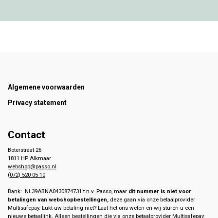
Footer
Algemene voorwaarden
Privacy statement
Contact
Boterstraat 26
1811 HP Alkmaar
webshop@passo.nl
(072) 520 05 10
Bank: NL39ABNA0430874731 t.n.v. Passo, maar
dit nummer is niet voor
betalingen van webshopbestellingen,
deze gaan via onze betaalprovider
Multisafepay. Lukt uw betaling niet? Laat het ons weten en wij sturen u een
nieuwe betaallink. Alleen bestellingen die via onze betaalprovider Multisafepay