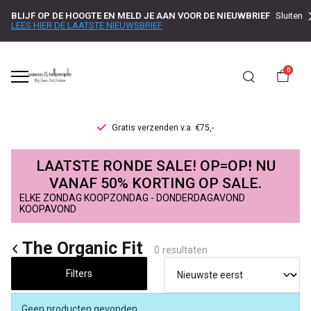
BLIJF OP DE HOOGTE EN MELD JE AAN VOOR DE NIEUWBRIEF
Sluiten
LEES HIER DE LAATSTE NIEUWSBRIEF
0
Gratis verzenden v.a. €75,-
The
LAATSTE RONDE SALE! OP=OP! NU
Organic
VANAF 50% KORTING OP SALE.
ELKE ZONDAG KOOPZONDAG - DONDERDAGAVOND
Fit
KOOPAVOND
-
The Organic Fit
0 resultaten
Passo
Filters
Geen producten gevonden