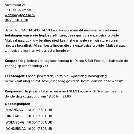
Boterstraat 26
1811 HP Alkmaar
webshop@passo.nl
(072) 520 05 10
Bank: NL39ABNA0430874731 t.n.v. Passo, maar
dit nummer is niet voor
betalingen van webshopbestellingen,
deze gaan via onze betaalprovider
Multisafepay. Lukt uw betaling niet? Laat het ons weten en wij sturen u een
nieuwe betaallink. Alleen bestellingen die via onze betaalprovider Multisafepay
zijn betaald kunnen wij correct afhandelen.
Koopzondag
: Iedere zondag koopzondag bij Passo & Tall People, behalve als de
zondag op een feestdag valt.
Feestdagen:
Pasen, pinksteren, kerst, nieuwjaarsdag, koningsdag,
hemelvaartsdag en evt. bevrijdingsdag gesloten. Bestel dan via deze website.
Koopavond:
In januari, februari en maart GEEN koopavond! Overige maanden
donderdag koopavond van 18.30 t/m 21.00
Openingstijden
MAANDAG
13.00-17.30 UUR
DINSDAG
10.00-17.30 UUR
WOENSDAG
10.00-17.30 UUR
DONDERDAG
10.00-17.30 UUR