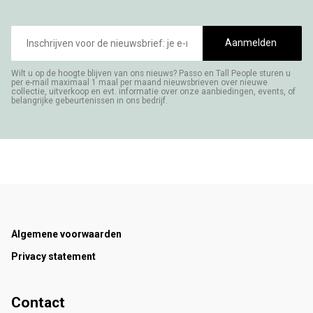
E-
mailadres
Aanmelden
Wilt u op de hoogte blijven van ons nieuws? Passo en Tall People sturen u
per e-mail maximaal 1 maal per maand nieuwsbrieven over nieuwe
collectie, uitverkoop en evt. informatie over onze aanbiedingen, events, of
belangrijke gebeurtenissen in ons bedrijf.
Footer
Algemene voorwaarden
Privacy statement
Contact