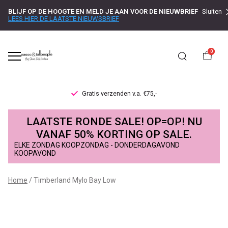
BLIJF OP DE HOOGTE EN MELD JE AAN VOOR DE NIEUWBRIEF
Sluiten
LEES HIER DE LAATSTE NIEUWSBRIEF
0
en v.a. €75,-
Levertijd 1-2 werk
Timberland
LAATSTE RONDE SALE! OP=OP! NU
Mylo
VANAF 50% KORTING OP SALE.
ELKE ZONDAG KOOPZONDAG - DONDERDAGAVOND
Bay
KOOPAVOND
Low
Home
Timberland Mylo Bay Low
-
Passo