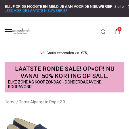
BLIJF OP DE HOOGTE EN MELD JE AAN VOOR DE NIEUWBRIEF
Sluiten
LEES HIER DE LAATSTE NIEUWSBRIEF
0
Gratis verzenden v.a. €75,-
Toms
LAATSTE RONDE SALE! OP=OP! NU
Alpargata
VANAF 50% KORTING OP SALE.
ELKE ZONDAG KOOPZONDAG - DONDERDAGAVOND
Rope
KOOPAVOND
2.0
Home
Toms Alpargata Rope 2.0
-
Passo