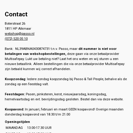
Contact
Boterstraat 26
1811 HP Alkmaar
webshop@passo.nl
(072) 520 05 10
Bank: NL39ABNA0430874731 t.n.v. Passo, maar
dit nummer is niet voor
betalingen van webshopbestellingen,
deze gaan via onze betaalprovider
Multisafepay. Lukt uw betaling niet? Laat het ons weten en wij sturen u een
nieuwe betaallink. Alleen bestellingen die via onze betaalprovider Multisafepay
zijn betaald kunnen wij correct afhandelen.
Koopzondag
: Iedere zondag koopzondag bij Passo & Tall People, behalve als de
zondag op een feestdag valt.
Feestdagen:
Pasen, pinksteren, kerst, nieuwjaarsdag, koningsdag,
hemelvaartsdag en evt. bevrijdingsdag gesloten. Bestel dan via deze website.
Koopavond:
In januari, februari en maart GEEN koopavond! Overige maanden
donderdag koopavond van 18.30 t/m 21.00
Openingstijden
MAANDAG
13.00-17.30 UUR