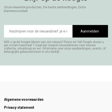
Onze nieuwste producten, De beste aanbiedingen, Extra
klantenvoordeel
E-
mailadres
Aanmelden
Wilt u op de hoogte blijven van ons nieuws? Passo en Tall People sturen u
per e-mail maximaal 1 maal per maand nieuwsbrieven over nieuwe
collectie, uitverkoop en evt. informatie over onze aanbiedingen, events, of
belangrijke gebeurtenissen in ons bedrijf.
Footer
Algemene voorwaarden
Privacy statement