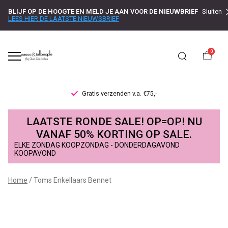
BLIJF OP DE HOOGTE EN MELD JE AAN VOOR DE NIEUWBRIEF
Sluiten
LEES HIER DE LAATSTE NIEUWSBRIEF
0
Gratis verzenden v.a. €75,-
Toms
LAATSTE RONDE SALE! OP=OP! NU
Enkellaars
VANAF 50% KORTING OP SALE.
ELKE ZONDAG KOOPZONDAG - DONDERDAGAVOND
Bennet
KOOPAVOND
-
Home
Toms Enkellaars Bennet
Passo