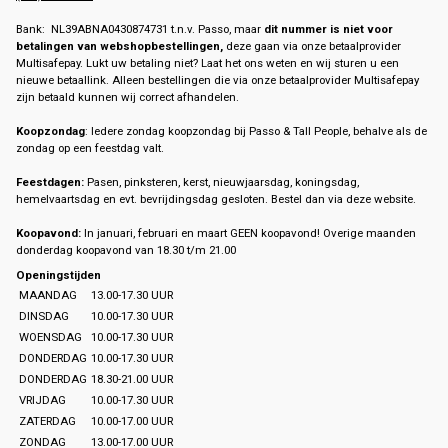
Bank: NL39ABNA0430874731 t.n.v. Passo, maar
dit nummer is niet voor
betalingen van webshopbestellingen,
deze gaan via onze betaalprovider
Multisafepay. Lukt uw betaling niet? Laat het ons weten en wij sturen u een
nieuwe betaallink. Alleen bestellingen die via onze betaalprovider Multisafepay
zijn betaald kunnen wij correct afhandelen.
Koopzondag
: Iedere zondag koopzondag bij Passo & Tall People, behalve als de
zondag op een feestdag valt.
Feestdagen:
Pasen, pinksteren, kerst, nieuwjaarsdag, koningsdag,
hemelvaartsdag en evt. bevrijdingsdag gesloten. Bestel dan via deze website.
Koopavond:
In januari, februari en maart GEEN koopavond! Overige maanden
donderdag koopavond van 18.30 t/m 21.00
Openingstijden
MAANDAG
13.00-17.30 UUR
DINSDAG
10.00-17.30 UUR
WOENSDAG
10.00-17.30 UUR
DONDERDAG
10.00-17.30 UUR
DONDERDAG
18.30-21.00 UUR
VRIJDAG
10.00-17.30 UUR
ZATERDAG
10.00-17.00 UUR
ZONDAG
13.00-17.00 UUR