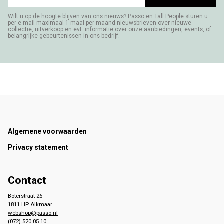
Wilt u op de hoogte blijven van ons nieuws? Passo en Tall People sturen u
per e-mail maximaal 1 maal per maand nieuwsbrieven over nieuwe
collectie, uitverkoop en evt. informatie over onze aanbiedingen, events, of
belangrijke gebeurtenissen in ons bedrijf.
Footer
Algemene voorwaarden
Privacy statement
Contact
Boterstraat 26
1811 HP Alkmaar
webshop@passo.nl
(072) 520 05 10