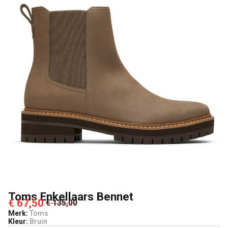
Toms Enkellaars Bennet
€ 67,50
€ 135,00
Merk:
Toms
Kleur:
Bruin