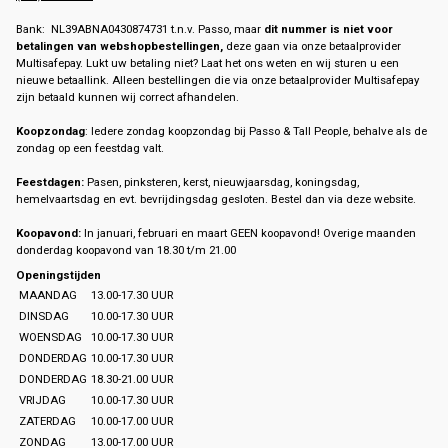
Bank: NL39ABNA0430874731 t.n.v. Passo, maar
dit nummer is niet voor
betalingen van webshopbestellingen,
deze gaan via onze betaalprovider
Multisafepay. Lukt uw betaling niet? Laat het ons weten en wij sturen u een
nieuwe betaallink. Alleen bestellingen die via onze betaalprovider Multisafepay
zijn betaald kunnen wij correct afhandelen.
Koopzondag
: Iedere zondag koopzondag bij Passo & Tall People, behalve als de
zondag op een feestdag valt.
Feestdagen:
Pasen, pinksteren, kerst, nieuwjaarsdag, koningsdag,
hemelvaartsdag en evt. bevrijdingsdag gesloten. Bestel dan via deze website.
Koopavond:
In januari, februari en maart GEEN koopavond! Overige maanden
donderdag koopavond van 18.30 t/m 21.00
Openingstijden
MAANDAG
13.00-17.30 UUR
DINSDAG
10.00-17.30 UUR
WOENSDAG
10.00-17.30 UUR
DONDERDAG
10.00-17.30 UUR
DONDERDAG
18.30-21.00 UUR
VRIJDAG
10.00-17.30 UUR
ZATERDAG
10.00-17.00 UUR
ZONDAG
13.00-17.00 UUR