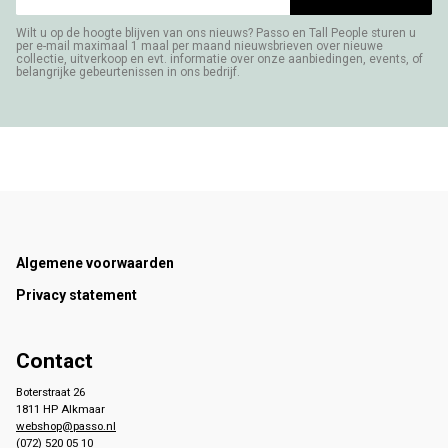
Wilt u op de hoogte blijven van ons nieuws? Passo en Tall People sturen u
per e-mail maximaal 1 maal per maand nieuwsbrieven over nieuwe
collectie, uitverkoop en evt. informatie over onze aanbiedingen, events, of
belangrijke gebeurtenissen in ons bedrijf.
Footer
Algemene voorwaarden
Privacy statement
Contact
Boterstraat 26
1811 HP Alkmaar
webshop@passo.nl
(072) 520 05 10