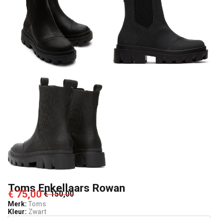
Toms Enkellaars Rowan
€ 75,00
€ 150,00
Merk:
Toms
Kleur:
Zwart