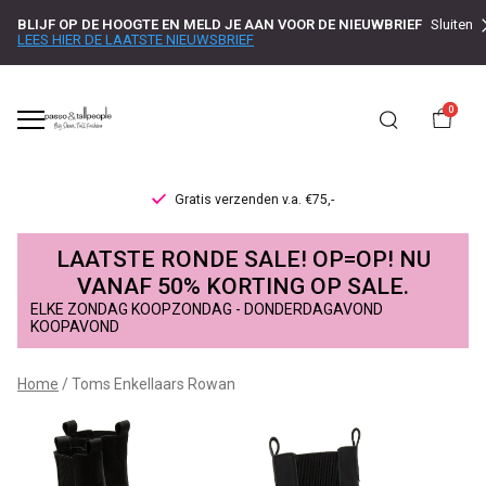
BLIJF OP DE HOOGTE EN MELD JE AAN VOOR DE NIEUWBRIEF
Sluiten
LEES HIER DE LAATSTE NIEUWSBRIEF
0
Gratis verzenden v.a. €75,-
Toms
LAATSTE RONDE SALE! OP=OP! NU
Enkellaars
VANAF 50% KORTING OP SALE.
ELKE ZONDAG KOOPZONDAG - DONDERDAGAVOND
Rowan
KOOPAVOND
-
Home
Toms Enkellaars Rowan
Passo