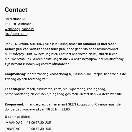
Contact
Boterstraat 26
1811 HP Alkmaar
webshop@passo.nl
(072) 520 05 10
Bank: NL39ABNA0430874731 t.n.v. Passo, maar
dit nummer is niet voor
betalingen van webshopbestellingen,
deze gaan via onze betaalprovider
Multisafepay. Lukt uw betaling niet? Laat het ons weten en wij sturen u een
nieuwe betaallink. Alleen bestellingen die via onze betaalprovider Multisafepay
zijn betaald kunnen wij correct afhandelen.
Koopzondag
: Iedere zondag koopzondag bij Passo & Tall People, behalve als de
zondag op een feestdag valt.
Feestdagen:
Pasen, pinksteren, kerst, nieuwjaarsdag, koningsdag,
hemelvaartsdag en evt. bevrijdingsdag gesloten. Bestel dan via deze website.
Koopavond:
In januari, februari en maart GEEN koopavond! Overige maanden
donderdag koopavond van 18.30 t/m 21.00
Openingstijden
MAANDAG
13.00-17.30 UUR
DINSDAG
10.00-17.30 UUR