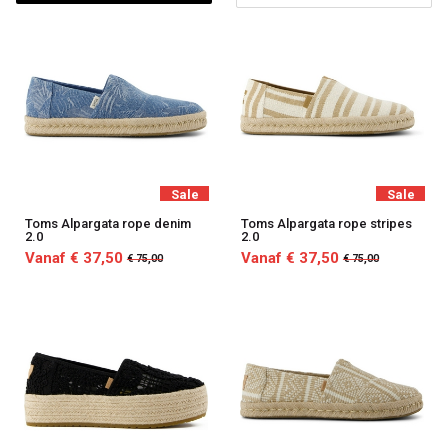
Passo
Sale
Sale
Toms Alpargata rope denim
Toms Alpargata rope stripes
2.0
2.0
Vanaf € 37,50
Vanaf € 37,50
€ 75,00
€ 75,00