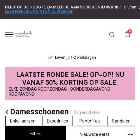
BLIJF OP DE HOOGTE EN MELD JE AAN VOOR DE NIEUWBRIEF
Sluiten
LEES HIER DE LAATSTE NIEUWSBRIEF
0
Levertijd 1-2 werkdagen
Toms
LAATSTE RONDE SALE! OP=OP! NU
damesschoenen
VANAF 50% KORTING OP SALE.
ELKE ZONDAG KOOPZONDAG - DONDERDAGAVOND
in
KOOPAVOND
grote
Damesschoenen
27 resultaten
maten
Enkellaarzen
Espadrilles
Pantoffels
Sandalen
-
Filters