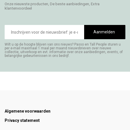
Onze nieuwste producten, De beste aanbiedingen, Extra
klantenvoordeel
E-
mailadres
Aanmelden
Wilt u op de hoogte blijven van ons nieuws? Passo en Tall People sturen u
per e-mail maximaal 1 maal per maand nieuwsbrieven over nieuwe
collectie, uitverkoop en evt. informatie over onze aanbiedingen, events, of
belangrijke gebeurtenissen in ons bedrijf.
Footer
Algemene voorwaarden
Privacy statement