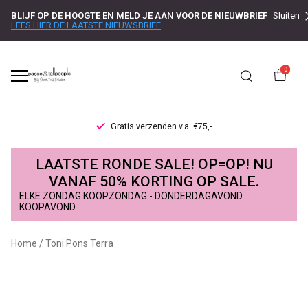
BLIJF OP DE HOOGTE EN MELD JE AAN VOOR DE NIEUWBRIEF
Sluiten
LEES HIER DE LAATSTE NIEUWSBRIEF
0
Gratis verzenden v.a. €75,-
Toni
LAATSTE RONDE SALE! OP=OP! NU
Pons
VANAF 50% KORTING OP SALE.
ELKE ZONDAG KOOPZONDAG - DONDERDAGAVOND
Terra
KOOPAVOND
-
Home
Toni Pons Terra
Passo