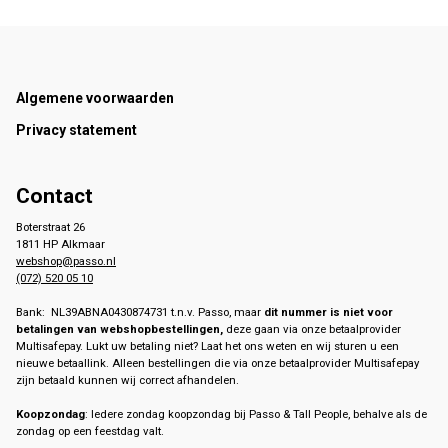
Footer
Algemene voorwaarden
Privacy statement
Contact
Boterstraat 26
1811 HP Alkmaar
webshop@passo.nl
(072) 520 05 10
Bank: NL39ABNA0430874731 t.n.v. Passo, maar
dit nummer is niet voor
betalingen van webshopbestellingen,
deze gaan via onze betaalprovider
Multisafepay. Lukt uw betaling niet? Laat het ons weten en wij sturen u een
nieuwe betaallink. Alleen bestellingen die via onze betaalprovider Multisafepay
zijn betaald kunnen wij correct afhandelen.
Koopzondag
: Iedere zondag koopzondag bij Passo & Tall People, behalve als de
zondag op een feestdag valt.