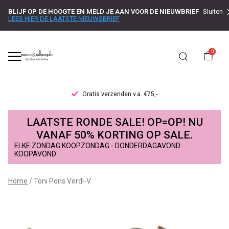
BLIJF OP DE HOOGTE EN MELD JE AAN VOOR DE NIEUWBRIEF
Sluiten
LEES HIER DE LAATSTE NIEUWSBRIEF
0
Gratis verzenden v.a. €75,-
Toni
LAATSTE RONDE SALE! OP=OP! NU
Pons
VANAF 50% KORTING OP SALE.
ELKE ZONDAG KOOPZONDAG - DONDERDAGAVOND
Verdi-
KOOPAVOND
V
Home
Toni Pons Verdi-V
-
Passo