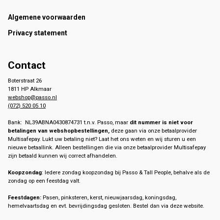
Footer
Algemene voorwaarden
Privacy statement
Contact
Boterstraat 26
1811 HP Alkmaar
webshop@passo.nl
(072) 520 05 10
Bank: NL39ABNA0430874731 t.n.v. Passo, maar
dit nummer is niet voor
betalingen van webshopbestellingen,
deze gaan via onze betaalprovider
Multisafepay. Lukt uw betaling niet? Laat het ons weten en wij sturen u een
nieuwe betaallink. Alleen bestellingen die via onze betaalprovider Multisafepay
zijn betaald kunnen wij correct afhandelen.
Koopzondag
: Iedere zondag koopzondag bij Passo & Tall People, behalve als de
zondag op een feestdag valt.
Feestdagen:
Pasen, pinksteren, kerst, nieuwjaarsdag, koningsdag,
hemelvaartsdag en evt. bevrijdingsdag gesloten. Bestel dan via deze website.