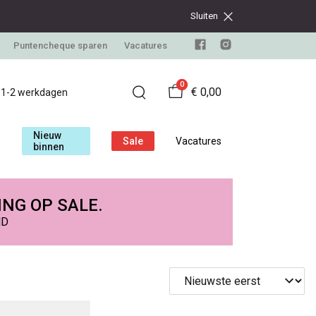
Sluiten
Puntencheque sparen
Vacatures
0
€ 0,00
d 1-2 werkdagen
Nieuw
Sale
Vacatures
binnen
ING OP SALE.
ND