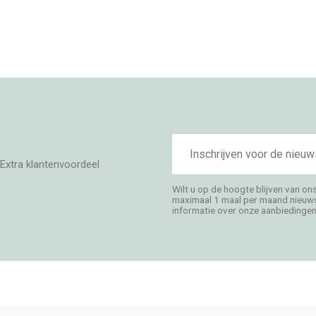
E-
mailadres
Extra klantenvoordeel
Wilt u op de hoogte blijven van on
maximaal 1 maal per maand nieuwsb
informatie over onze aanbiedingen,