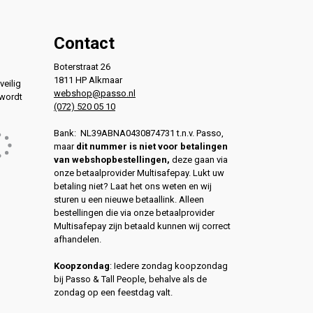
Contact
Boterstraat 26
1811 HP Alkmaar
veilig
webshop@passo.nl
 wordt
(072) 520 05 10
Bank: NL39ABNA0430874731 t.n.v. Passo,
maar
dit nummer is niet voor betalingen
van webshopbestellingen,
deze gaan via
onze betaalprovider Multisafepay. Lukt uw
betaling niet? Laat het ons weten en wij
sturen u een nieuwe betaallink. Alleen
bestellingen die via onze betaalprovider
Multisafepay zijn betaald kunnen wij correct
afhandelen.
Koopzondag
: Iedere zondag koopzondag
bij Passo & Tall People, behalve als de
zondag op een feestdag valt.