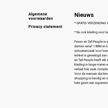
Footer
Nieuws
Algemene
voorwaarden
* GRATIS VERZENDING V
Privacy statement
* Nu ook kleding voor 
Passo en Tall People is
dames vanaf 1.80M en l
schoenenzaak voor men
winkel is gevestigd aan 
en Tall People heeft elk
kleding in lange maten 
verlaat hier vaak compl
Voor de mensen die lie
shopping is handig en ni
hele gezin een superwin