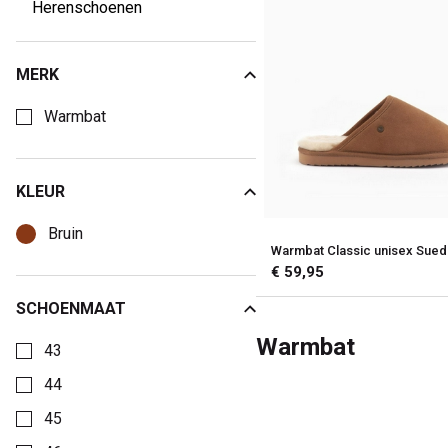
Herenschoenen
MERK
Kies een Merk om op te filteren
Warmbat
KLEUR
Kies een Kleur om op te filteren
Bruin
Warmbat Classic unisex Sue
€ 59,95
SCHOENMAAT
Kies een Schoenmaat om op te filteren
Warmbat
43
44
45