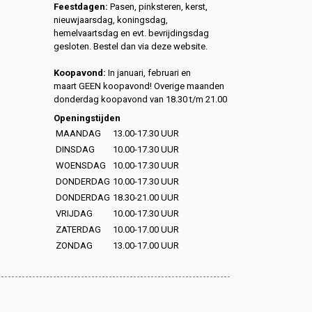
Feestdagen:
Pasen, pinksteren, kerst,
nieuwjaarsdag, koningsdag,
hemelvaartsdag en evt. bevrijdingsdag
gesloten. Bestel dan via deze website.
Koopavond:
In januari, februari en
maart GEEN koopavond! Overige maanden
donderdag koopavond van 18.30 t/m 21.00
Openingstijden
MAANDAG
13.00-17.30 UUR
DINSDAG
10.00-17.30 UUR
WOENSDAG
10.00-17.30 UUR
DONDERDAG
10.00-17.30 UUR
DONDERDAG
18.30-21.00 UUR
VRIJDAG
10.00-17.30 UUR
ZATERDAG
10.00-17.00 UUR
ZONDAG
13.00-17.00 UUR