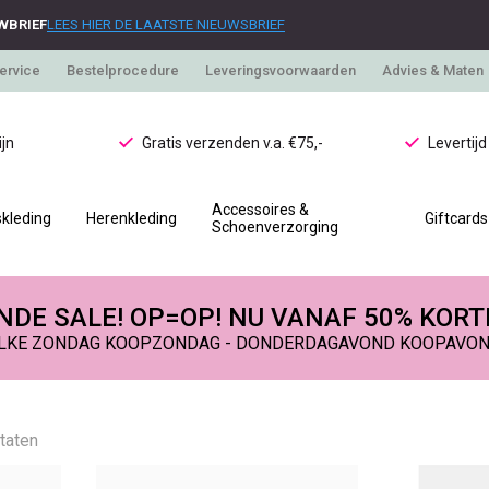
WBRIEF
LEES HIER DE LAATSTE NIEUWSBRIEF
ervice
Bestelprocedure
Leveringsvoorwaarden
Advies & Maten
jn
Gratis verzenden v.a. €75,-
Levertij
Accessoires &
kleding
Herenkleding
Giftcards
Schoenverzorging
DE SALE! OP=OP! NU VANAF 50% KORT
LKE ZONDAG KOOPZONDAG - DONDERDAGAVOND KOOPAVO
ltaten