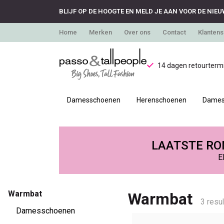
BLIJF OP DE HOOGTE EN MELD JE AAN VOOR DE NIEU
Home
Merken
Over ons
Contact
Klantens
14 dagen retourtermi
Damesschoenen
Herenschoenen
Dames
Warmbat
-
LAATSTE RON
E
Passo
Warmbat
Warmbat
3 resu
Damesschoenen