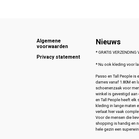
Footer
Nieuws
Algemene
voorwaarden
* GRATIS VERZENDING V
Privacy statement
* Nu ook kleding voor 
Passo en Tall People is
dames vanaf 1.80M en l
schoenenzaak voor men
winkel is gevestigd aan 
en Tall People heeft elk
kleding in lange maten 
verlaat hier vaak compl
Voor de mensen die lie
shopping is handig en ni
hele gezin een superwin