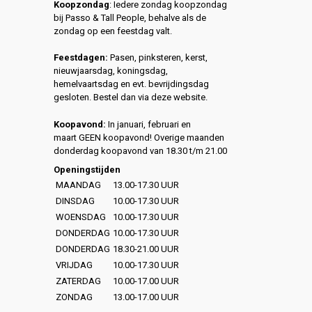
Koopzondag
: Iedere zondag koopzondag
bij Passo & Tall People, behalve als de
zondag op een feestdag valt.
Feestdagen:
Pasen, pinksteren, kerst,
nieuwjaarsdag, koningsdag,
hemelvaartsdag en evt. bevrijdingsdag
gesloten. Bestel dan via deze website.
Koopavond:
In januari, februari en
maart GEEN koopavond! Overige maanden
donderdag koopavond van 18.30 t/m 21.00
Openingstijden
MAANDAG
13.00-17.30 UUR
DINSDAG
10.00-17.30 UUR
WOENSDAG
10.00-17.30 UUR
DONDERDAG
10.00-17.30 UUR
DONDERDAG
18.30-21.00 UUR
VRIJDAG
10.00-17.30 UUR
ZATERDAG
10.00-17.00 UUR
ZONDAG
13.00-17.00 UUR