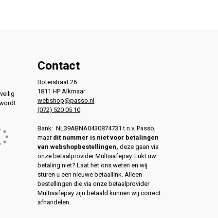
Contact
Boterstraat 26
1811 HP Alkmaar
veilig
webshop@passo.nl
 wordt
(072) 520 05 10
Bank: NL39ABNA0430874731 t.n.v. Passo,
maar
dit nummer is niet voor betalingen
van webshopbestellingen,
deze gaan via
onze betaalprovider Multisafepay. Lukt uw
betaling niet? Laat het ons weten en wij
sturen u een nieuwe betaallink. Alleen
bestellingen die via onze betaalprovider
Multisafepay zijn betaald kunnen wij correct
afhandelen.