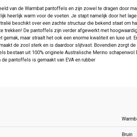
eeld van de Warmbat pantoffels en zijn zowel te dragen door m
lijk heerlijk warm voor de voeten. Je stapt namelijk door het lag
alië beschikt over een zachte structuur die bekend staat om haar d
e trekken! De pantoffels zijn verder afgewerkt met hoogwaardig
 gemak, maar straalt het ook een enorme kwaliteit en luxe uit. En
aakt de zool sterk en is daardoor slijtvast. Bovendien zorgt de st
els bestaan uit 100% originele Australische Merino schapenwol 
n de pantoffels is gemaakt van EVA en rubber
Warmb
Bruin