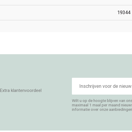
19344
E-
mailadres
Extra klantenvoordeel
Wilt u op de hoogte blijven van on
maximaal 1 maal per maand nieuwsb
informatie over onze aanbiedingen,