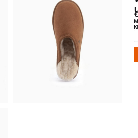
€
M
K