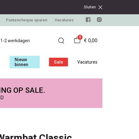
Sluiten
Puntencheque sparen
Vacatures
0
€ 0,00
d 1-2 werkdagen
Nieuw
Sale
Vacatures
binnen
ING OP SALE.
ND
Warmbat Classic