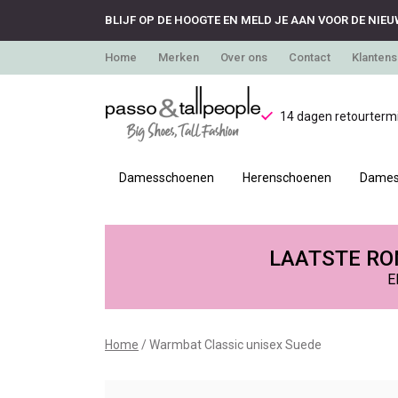
BLIJF OP DE HOOGTE EN MELD JE AAN VOOR DE NIEU
Home
Merken
Over ons
Contact
Klantens
14 dagen retourtermi
Damesschoenen
Herenschoenen
Dames
Warmbat
Classic
LAATSTE RON
E
unisex
Suede
Home
Warmbat Classic unisex Suede
-