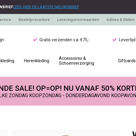
WBRIEF
LEES HIER DE LAATSTE NIEUWSBRIEF
ervice
Bestelprocedure
Leveringsvoorwaarden
Advies & Maten
jn
Gratis verzenden v.a. €75,-
Levertij
Accessoires &
kleding
Herenkleding
Giftcards
Schoenverzorging
DE SALE! OP=OP! NU VANAF 50% KORT
LKE ZONDAG KOOPZONDAG - DONDERDAGAVOND KOOPAVO