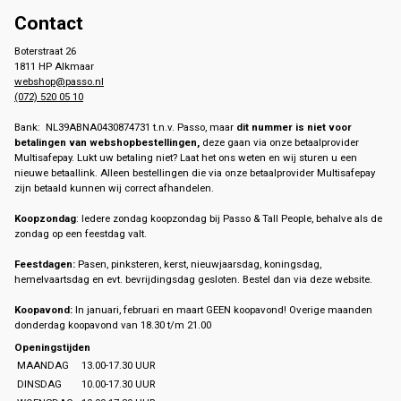
Contact
Boterstraat 26
1811 HP Alkmaar
webshop@passo.nl
(072) 520 05 10
Bank: NL39ABNA0430874731 t.n.v. Passo, maar
dit nummer is niet voor
betalingen van webshopbestellingen,
deze gaan via onze betaalprovider
Multisafepay. Lukt uw betaling niet? Laat het ons weten en wij sturen u een
nieuwe betaallink. Alleen bestellingen die via onze betaalprovider Multisafepay
zijn betaald kunnen wij correct afhandelen.
Koopzondag
: Iedere zondag koopzondag bij Passo & Tall People, behalve als de
zondag op een feestdag valt.
Feestdagen:
Pasen, pinksteren, kerst, nieuwjaarsdag, koningsdag,
hemelvaartsdag en evt. bevrijdingsdag gesloten. Bestel dan via deze website.
Koopavond:
In januari, februari en maart GEEN koopavond! Overige maanden
donderdag koopavond van 18.30 t/m 21.00
Openingstijden
MAANDAG
13.00-17.30 UUR
DINSDAG
10.00-17.30 UUR