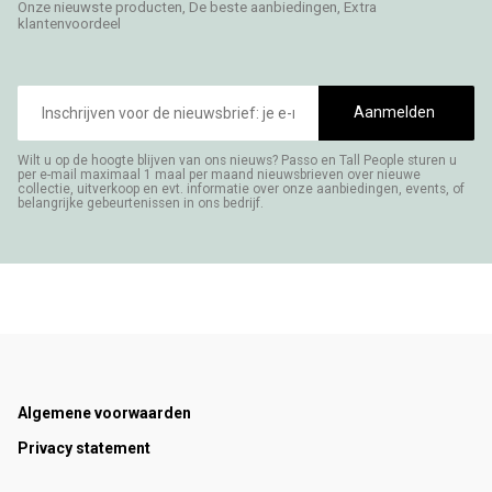
Onze nieuwste producten, De beste aanbiedingen, Extra
klantenvoordeel
E-
mailadres
Aanmelden
Wilt u op de hoogte blijven van ons nieuws? Passo en Tall People sturen u
per e-mail maximaal 1 maal per maand nieuwsbrieven over nieuwe
collectie, uitverkoop en evt. informatie over onze aanbiedingen, events, of
belangrijke gebeurtenissen in ons bedrijf.
Footer
Algemene voorwaarden
Privacy statement