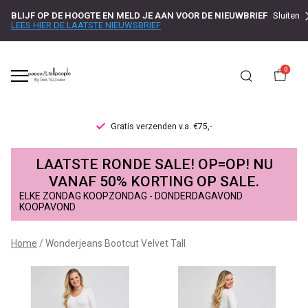
BLIJF OP DE HOOGTE EN MELD JE AAN VOOR DE NIEUWBRIEF
Sluiten
LEES HIER DE LAATSTE NIEUWSBRIEF
0
Gratis verzenden v.a. €75,-
Wonderjeans
LAATSTE RONDE SALE! OP=OP! NU
Bootcut
VANAF 50% KORTING OP SALE.
ELKE ZONDAG KOOPZONDAG - DONDERDAGAVOND
Velvet
KOOPAVOND
Tall
Home
Wonderjeans Bootcut Velvet Tall
-
Passo