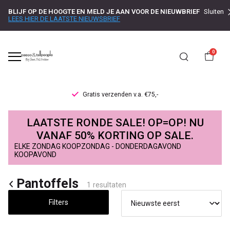
BLIJF OP DE HOOGTE EN MELD JE AAN VOOR DE NIEUWBRIEF
Sluiten
LEES HIER DE LAATSTE NIEUWSBRIEF
0
Gratis verzenden v.a. €75,-
Pantoffels
LAATSTE RONDE SALE! OP=OP! NU
-
VANAF 50% KORTING OP SALE.
ELKE ZONDAG KOOPZONDAG - DONDERDAGAVOND
Passo
KOOPAVOND
Pantoffels
1 resultaten
Filters