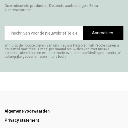
Onze nieuwste producten, De beste aanbiedingen, Extra
klantenvoordeel
E-
mailadres
Aanmelden
Wilt u op de hoogte blijven van ons nieuws? Passo en Tall People sturen u
per e-mail maximaal 1 maal per maand nieuwsbrieven over nieuwe
collectie, uitverkoop en evt. informatie over onze aanbiedingen, events, of
belangrijke gebeurtenissen in ons bedrijf.
Footer
Algemene voorwaarden
Privacy statement