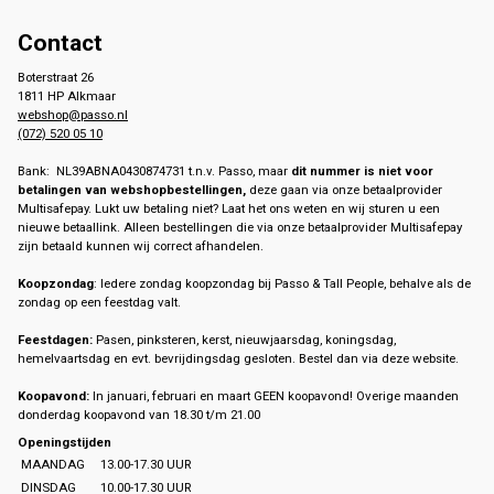
Contact
Boterstraat 26
1811 HP Alkmaar
webshop@passo.nl
(072) 520 05 10
Bank: NL39ABNA0430874731 t.n.v. Passo, maar
dit nummer is niet voor
betalingen van webshopbestellingen,
deze gaan via onze betaalprovider
Multisafepay. Lukt uw betaling niet? Laat het ons weten en wij sturen u een
nieuwe betaallink. Alleen bestellingen die via onze betaalprovider Multisafepay
zijn betaald kunnen wij correct afhandelen.
Koopzondag
: Iedere zondag koopzondag bij Passo & Tall People, behalve als de
zondag op een feestdag valt.
Feestdagen:
Pasen, pinksteren, kerst, nieuwjaarsdag, koningsdag,
hemelvaartsdag en evt. bevrijdingsdag gesloten. Bestel dan via deze website.
Koopavond:
In januari, februari en maart GEEN koopavond! Overige maanden
donderdag koopavond van 18.30 t/m 21.00
Openingstijden
MAANDAG
13.00-17.30 UUR
DINSDAG
10.00-17.30 UUR