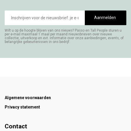
E-
mailadres
Aanmelden
Wilt u op de hoogte blijven van ons nieuws? Passo en Tall People sturen u
per e-mail maximaal 1 maal per maand nieuwsbrieven over nieuwe
collectie, uitverkoop en evt. informatie over onze aanbiedingen, events, of
belangrijke gebeurtenissen in ons bedrijf.
Footer
Algemene voorwaarden
Privacy statement
Contact