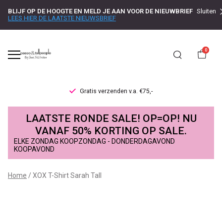
BLIJF OP DE HOOGTE EN MELD JE AAN VOOR DE NIEUWBRIEF
Sluiten
LEES HIER DE LAATSTE NIEUWSBRIEF
0
Gratis verzenden v.a. €75,-
XOX
LAATSTE RONDE SALE! OP=OP! NU
T-
VANAF 50% KORTING OP SALE.
ELKE ZONDAG KOOPZONDAG - DONDERDAGAVOND
Shirt
KOOPAVOND
Sarah
Home
XOX T-Shirt Sarah Tall
Tall
-