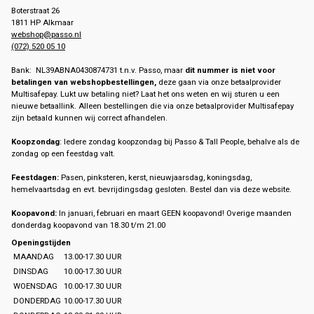
Boterstraat 26
1811 HP Alkmaar
webshop@passo.nl
(072) 520 05 10
Bank: NL39ABNA0430874731 t.n.v. Passo, maar
dit nummer is niet voor
betalingen van webshopbestellingen,
deze gaan via onze betaalprovider
Multisafepay. Lukt uw betaling niet? Laat het ons weten en wij sturen u een
nieuwe betaallink. Alleen bestellingen die via onze betaalprovider Multisafepay
zijn betaald kunnen wij correct afhandelen.
Koopzondag
: Iedere zondag koopzondag bij Passo & Tall People, behalve als de
zondag op een feestdag valt.
Feestdagen:
Pasen, pinksteren, kerst, nieuwjaarsdag, koningsdag,
hemelvaartsdag en evt. bevrijdingsdag gesloten. Bestel dan via deze website.
Koopavond:
In januari, februari en maart GEEN koopavond! Overige maanden
donderdag koopavond van 18.30 t/m 21.00
Openingstijden
MAANDAG
13.00-17.30 UUR
DINSDAG
10.00-17.30 UUR
WOENSDAG
10.00-17.30 UUR
DONDERDAG
10.00-17.30 UUR