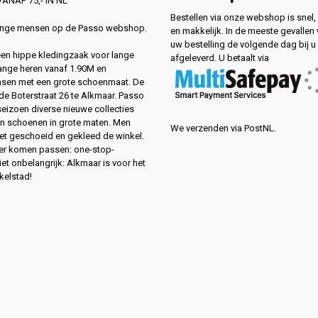
ANAF 75,- IN NL
Bestellen via onze webshop is snel, 
lange mensen op de Passo webshop.
en makkelijk. In de meeste gevallen
uw bestelling de volgende dag bij u
 een hippe kledingzaak voor lange
afgeleverd. U betaalt via
ange heren vanaf 1.90M en
sen met een grote schoenmaat. De
de Boterstraat 26 te Alkmaar. Passo
 seizoen diverse nieuwe collecties
en schoenen in grote maten. Men
We verzenden via PostNL.
eet geschoeid en gekleed de winkel.
ver komen passen: one-stop-
et onbelangrijk: Alkmaar is voor het
kelstad!