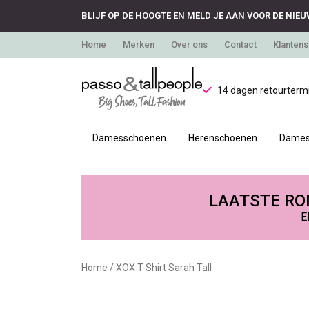
BLIJF OP DE HOOGTE EN MELD JE AAN VOOR DE NIEU
Home
Merken
Over ons
Contact
Klantens
14 dagen retourtermi
Damesschoenen
Herenschoenen
Dames
XOX
T-
LAATSTE RON
E
Shirt
Sarah
Home
XOX T-Shirt Sarah Tall
Tall