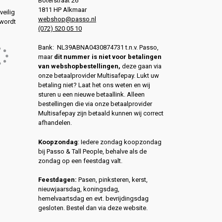
Boterstraat 26
1811 HP Alkmaar
veilig
webshop@passo.nl
 wordt
(072) 520 05 10
Bank: NL39ABNA0430874731 t.n.v. Passo,
maar
dit nummer is niet voor betalingen
van webshopbestellingen,
deze gaan via
onze betaalprovider Multisafepay. Lukt uw
betaling niet? Laat het ons weten en wij
sturen u een nieuwe betaallink. Alleen
bestellingen die via onze betaalprovider
Multisafepay zijn betaald kunnen wij correct
afhandelen.
Koopzondag
: Iedere zondag koopzondag
bij Passo & Tall People, behalve als de
zondag op een feestdag valt.
Feestdagen:
Pasen, pinksteren, kerst,
nieuwjaarsdag, koningsdag,
hemelvaartsdag en evt. bevrijdingsdag
gesloten. Bestel dan via deze website.