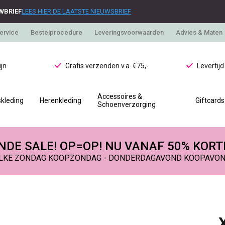
WBRIEF
LEES HIER DE LAATSTE NIEUWSBRIEF
ervice
Bestelprocedure
Leveringsvoorwaarden
Advies & Maten
jn
Gratis verzenden v.a. €75,-
Levertij
Accessoires &
kleding
Herenkleding
Giftcards
Schoenverzorging
DE SALE! OP=OP! NU VANAF 50% KORT
LKE ZONDAG KOOPZONDAG - DONDERDAGAVOND KOOPAVO