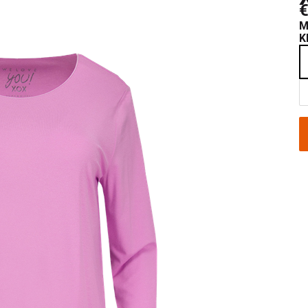
€
M
K