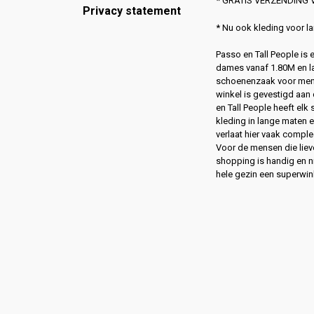
* GRATIS VERZENDING V
Privacy statement
* Nu ook kleding voor 
Passo en Tall People is
dames vanaf 1.80M en l
schoenenzaak voor men
winkel is gevestigd aan 
en Tall People heeft elk
kleding in lange maten 
verlaat hier vaak compl
Voor de mensen die lie
shopping is handig en ni
hele gezin een superwin