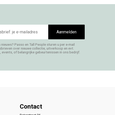
Aanmelden
s nieuws? Passo en Tall People sturen u per e-mail
rieven over nieuwe collectie, uitverkoop en evt.
 events, of belangrijke gebeurtenissen in ons bedrijf.
Contact