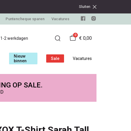
Sluiten
Puntencheque sparen
Vacatures
0
€ 0,00
d 1-2 werkdagen
Nieuw
Sale
Vacatures
binnen
ING OP SALE.
ND
XOX T-Shirt Sarah Tall