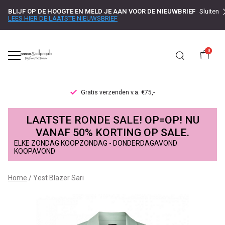
BLIJF OP DE HOOGTE EN MELD JE AAN VOOR DE NIEUWBRIEF
Sluiten
LEES HIER DE LAATSTE NIEUWSBRIEF
0
Gratis verzenden v.a. €75,-
Yest
LAATSTE RONDE SALE! OP=OP! NU
Blazer
VANAF 50% KORTING OP SALE.
ELKE ZONDAG KOOPZONDAG - DONDERDAGAVOND
Sari
KOOPAVOND
-
Home
Yest Blazer Sari
Passo