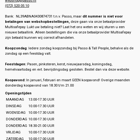
webshop@passo.nl
(072) 520 05 10
Bank: NL39ABNA0430874731 t.n.v. Passo, maar
dit nummer is niet voor
betalingen van webshopbestellingen,
deze gaan via onze betaalprovider
Multisafepay. Lukt uw betaling niet? Laat het ons weten en wij sturen u een
nieuwe betaallink. Alleen bestellingen die via onze betaalprovider Multisafepay
zijn betaald kunnen wij correct afhandelen.
Koopzondag
: Iedere zondag koopzondag bij Passo & Tall People, behalve als de
zondag op een feestdag valt.
Feestdagen:
Pasen, pinksteren, kerst, nieuwjaarsdag, koningsdag,
hemelvaartsdag en evt. bevrijdingsdag gesloten. Bestel dan via deze website.
Koopavond:
In januari, februari en maart GEEN koopavond! Overige maanden
donderdag koopavond van 18.30 t/m 21.00
Openingstijden
MAANDAG
13.00-17.30 UUR
DINSDAG
10.00-17.30 UUR
WOENSDAG
10.00-17.30 UUR
DONDERDAG
10.00-17.30 UUR
DONDERDAG
18.30-21.00 UUR
VRIJDAG
10.00-17.30 UUR
ZATERDAG
10.00-17.00 UUR