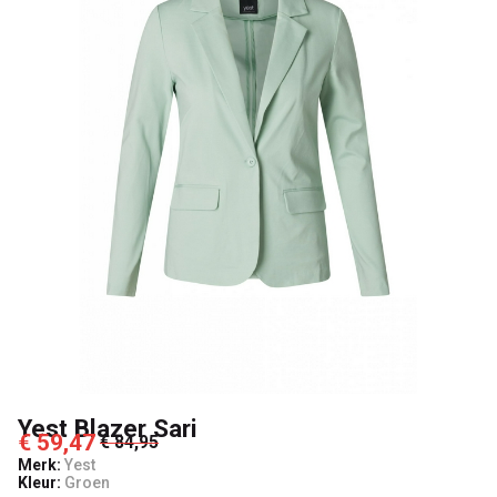
Yest Blazer Sari
€ 59,47
€ 84,95
Merk:
Yest
Kleur:
Groen