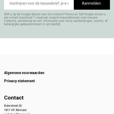
mailadres
Aanmelden
Wilt u op de hoogte blijven van ons nieuws? Passo en Tall People sturen u
per e-mail maximaal 1 maal per maand nieuwsbrieven over nieuwe
collectie, uitverkoop en evt. informatie over onze aanbiedingen, events, of
belangrijke gebeurtenissen in ons bedrijf.
Footer
Algemene voorwaarden
Privacy statement
Contact
Boterstraat 26
1811 HP Alkmaar