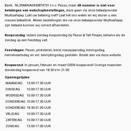
Bank: NL39ABNA0430874731 t.n.v. Passo, maar
dit nummer is niet voor
betalingen van webshopbestellingen,
deze gaan via onze betaalprovider
Multisafepay. Lukt uw betaling niet? Laat het ons weten en wij sturen u een
nieuwe betaallink. Alleen bestellingen die via onze betaalprovider Multisafepay
zijn betaald kunnen wij correct afhandelen.
Koopzondag
: Iedere zondag koopzondag bij Passo & Tall People, behalve als de
zondag op een feestdag valt.
Feestdagen:
Pasen, pinksteren, kerst, nieuwjaarsdag, koningsdag,
hemelvaartsdag en evt. bevrijdingsdag gesloten. Bestel dan via deze website.
Koopavond:
In januari, februari en maart GEEN koopavond! Overige maanden
donderdag koopavond van 18.30 t/m 21.00
Openingstijden
MAANDAG
13.00-17.30 UUR
DINSDAG
10.00-17.30 UUR
WOENSDAG
10.00-17.30 UUR
DONDERDAG
10.00-17.30 UUR
DONDERDAG
18.30-21.00 UUR
VRIJDAG
10.00-17.30 UUR
ZATERDAG
10.00-17.00 UUR
ZONDAG
13.00-17.00 UUR