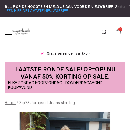
BLIJF OP DE HOOGTE EN MELD JE AAN VOOR DE NIEUWBRIEF
Sluiten
LEES HIER DE LAATSTE NIEUWSBRIEF
0
en v.a. €75,-
Levertijd 1-2 werk
Zip73
LAATSTE RONDE SALE! OP=OP! NU
Jumpsuit
VANAF 50% KORTING OP SALE.
ELKE ZONDAG KOOPZONDAG - DONDERDAGAVOND
Jeans
KOOPAVOND
slim
Home
Zip73 Jumpsuit Jeans slim leg
leg
-