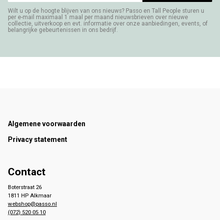
Wilt u op de hoogte blijven van ons nieuws? Passo en Tall People sturen u
per e-mail maximaal 1 maal per maand nieuwsbrieven over nieuwe
collectie, uitverkoop en evt. informatie over onze aanbiedingen, events, of
belangrijke gebeurtenissen in ons bedrijf.
Footer
Algemene voorwaarden
Privacy statement
Contact
Boterstraat 26
1811 HP Alkmaar
webshop@passo.nl
(072) 520 05 10