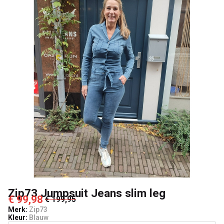
Passo
Zip73 Jumpsuit Jeans slim leg
€ 99,98
€ 199,95
Merk:
Zip73
Kleur:
Blauw