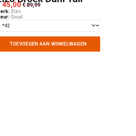
 45,00
€ 89,99
erk:
Zizo
leur:
Goud
TOEVOEGEN AAN WINKELWAGEN