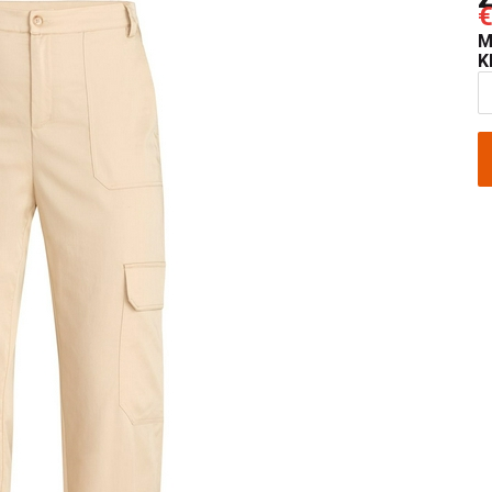
€
M
K