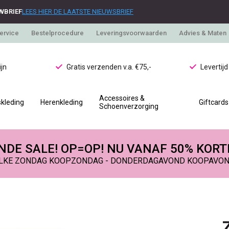
WBRIEF
LEES HIER DE LAATSTE NIEUWSBRIEF
ervice
Bestelprocedure
Leveringsvoorwaarden
Advies & Maten
jn
Gratis verzenden v.a. €75,-
Levertij
Accessoires &
kleding
Herenkleding
Giftcards
Schoenverzorging
DE SALE! OP=OP! NU VANAF 50% KORT
LKE ZONDAG KOOPZONDAG - DONDERDAGAVOND KOOPAVO