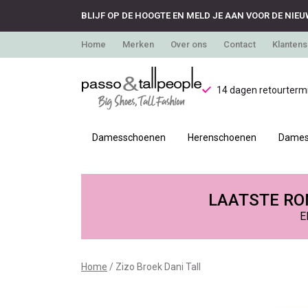
BLIJF OP DE HOOGTE EN MELD JE AAN VOOR DE NIEU
Home
Merken
Over ons
Contact
Klantens
14 dagen retourtermi
Damesschoenen
Herenschoenen
Dames
Zizo
Broek
LAATSTE RON
E
Dani
Tall
Home
Zizo Broek Dani Tall
-