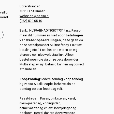
Boterstraat 26
1811 HP Alkmaar
veilig
webshop@passo.nl
 wordt
(072) 520 05 10
Bank: NL39ABNA0430874731 t.n.v. Passo,
maar
dit nummer is niet voor betalingen
van webshopbestellingen,
deze gaan via
onze betaalprovider Multisafepay. Lukt uw
betaling niet? Laat het ons weten en wij
sturen u een nieuwe betaallink. Alleen
bestellingen die via onze betaalprovider
Multisafepay zijn betaald kunnen wij correct
afhandelen.
Koopzondag
: Iedere zondag koopzondag
bij Passo & Tall People, behalve als de
zondag op een feestdag valt.
Feestdagen:
Pasen, pinksteren, kerst,
nieuwjaarsdag, koningsdag,
hemelvaartsdag en evt. bevrijdingsdag
gesloten. Bestel dan via deze website.