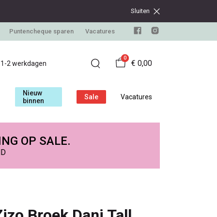
Sluiten
Puntencheque sparen
Vacatures
0
€ 0,00
d 1-2 werkdagen
Nieuw
Sale
Vacatures
binnen
ING OP SALE.
ND
Zizo Broek Dani Tall