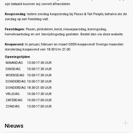
zijn betaald kunnen wij correct afhandelen.
Koopzondag
: Iedere zondag koopzondag bij Passo & Tall People, behalve als de
zondag op een feestdag valt.
Feestdagen:
Pasen, pinksteren, kerst, nieuwjaarsdag, koningsdag,
hemelvaartsdag en evt. bevrijdingsdag gesloten. Bestel dan via deze website.
Koopavond:
In januari, februari en maart GEEN koopavond! Overige maanden
donderdag koopavond van 18.30 t/m 21.00
Openingstijden
MAANDAG
13.00-17.30 UUR
DINSDAG
10.00-17.30 UUR
WOENSDAG
10.00-17.30 UUR
DONDERDAG
10.00-17.30 UUR
DONDERDAG
18.30-21.00 UUR
VRIJDAG
10.00-17.30 UUR
ZATERDAG
10.00-17.00 UUR
ZONDAG
13.00-17.00 UUR
Nieuws