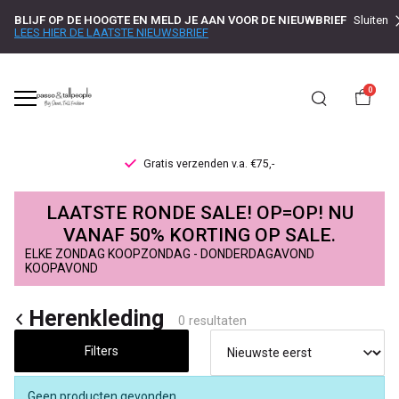
BLIJF OP DE HOOGTE EN MELD JE AAN VOOR DE NIEUWBRIEF
Sluiten
LEES HIER DE LAATSTE NIEUWSBRIEF
0
Gratis verzenden v.a. €75,-
Herenkleding
LAATSTE RONDE SALE! OP=OP! NU
-
VANAF 50% KORTING OP SALE.
ELKE ZONDAG KOOPZONDAG - DONDERDAGAVOND
Passo
KOOPAVOND
Herenkleding
0 resultaten
Filters
Geen producten gevonden