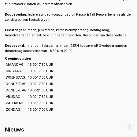
zijn betaald kunnen wij correct afhandelen.
Koopzondag
: Iedere zondag koopzondag bij Passo & Tall People, behalve als de
zondag op een feestdag valt.
Feestdagen:
Pasen, pinksteren, kerst, nieuwjaarsdag, koningsdag,
hemelvaartsdag en evt. bevrijdingsdag gesloten. Bestel dan via deze website.
Koopavond:
In januari, februari en maart GEEN koopavond! Overige maanden
donderdag koopavond van 18.30 t/m 21.00
Openingstijden
MAANDAG
13.00-17.30 UUR
DINSDAG
10.00-17.30 UUR
WOENSDAG
10.00-17.30 UUR
DONDERDAG
10.00-17.30 UUR
DONDERDAG
18.30-21.00 UUR
VRIJDAG
10.00-17.30 UUR
ZATERDAG
10.00-17.00 UUR
ZONDAG
13.00-17.00 UUR
Nieuws