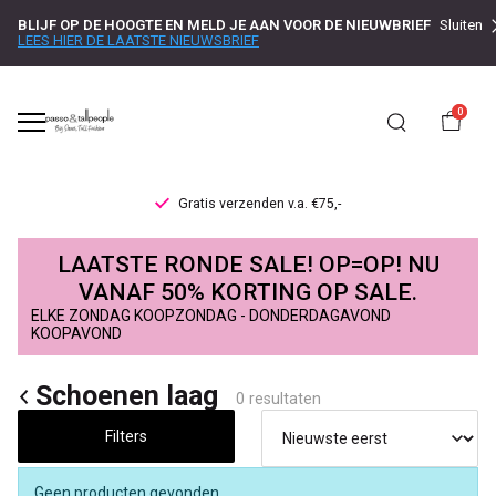
BLIJF OP DE HOOGTE EN MELD JE AAN VOOR DE NIEUWBRIEF
Sluiten
LEES HIER DE LAATSTE NIEUWSBRIEF
0
Gratis verzenden v.a. €75,-
Schoenen
LAATSTE RONDE SALE! OP=OP! NU
laag
VANAF 50% KORTING OP SALE.
ELKE ZONDAG KOOPZONDAG - DONDERDAGAVOND
-
KOOPAVOND
Passo
Schoenen laag
0 resultaten
Filters
Geen producten gevonden