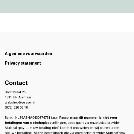
Footer
Algemene voorwaarden
Privacy statement
Contact
Boterstraat 26
1811 HP Alkmaar
webshop@passo.nl
(072) 520 05 10
Bank: NL39ABNA0430874731 t.n.v. Passo, maar
dit nummer is niet voor
betalingen van webshopbestellingen,
deze gaan via onze betaalprovider
Multisafepay. Lukt uw betaling niet? Laat het ons weten en wij sturen u een
nieuwe betaallink. Alleen bestellingen die via onze betaalprovider Multisafepay